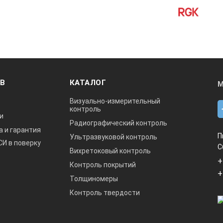
ОВ
КАТАЛОГ
М
Визуально-измерительный
контроль
и
Радиографический контроль
а и гарантия
П
Ультразвуковой контроль
СИ в поверку
С
Вихретоковый контроль
+
Контроль покрытий
+
Толщиномеры
Контроль твердости