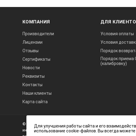
КОМПАНИЯ
ДЛЯ КЛИЕНТ
Производители
Условия оплаты
Лицензии
Условия доставк
Отзывы
Порядок возврат
Порядок приема 
Сертификаты
(калибровку)
Новости
Реквизиты
Контакты
Наши клиенты
Карта сайта
А3
Инжиниринг
© 2026 А3 Инжиниринг Обращаем Ваше внимание на то, что 
Нагорный
Для улучшения работы сайта и его взаимодейств
информационный характер и ни при каких условиях не явля
использование cookie-файлов. Вы всегда можете
проезд