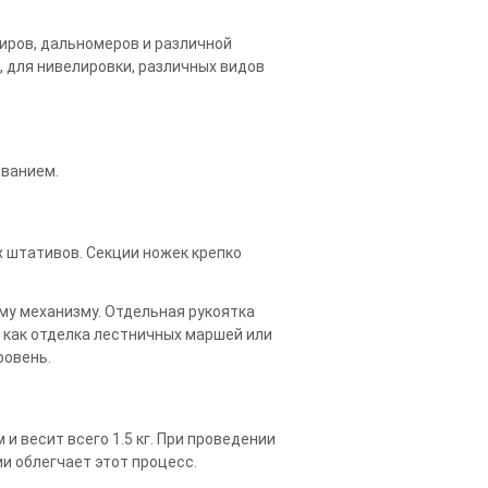
иров, дальномеров и различной
, для нивелировки, различных видов
ованием.
 штативов. Секции ножек крепко
му механизму. Отдельная рукоятка
, как отделка лестничных маршей или
ровень.
 весит всего 1.5 кг. При проведении
и облегчает этот процесс.