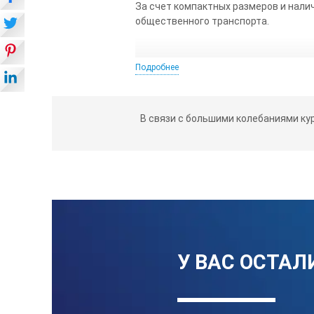
За счет компактных размеров и налич
общественного транспорта.
Подробнее
Применение
Материал
В связи с большими колебаниями ку
Высота
Резьбовое соединение
Масса
Зажимы
У ВАС ОСТАЛ