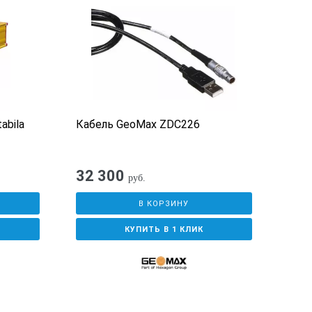
abila
Кабель GeoMax ZDC226
Нив
Geo
32 300
7 8
руб.
В КОРЗИНУ
КУПИТЬ В 1 КЛИК