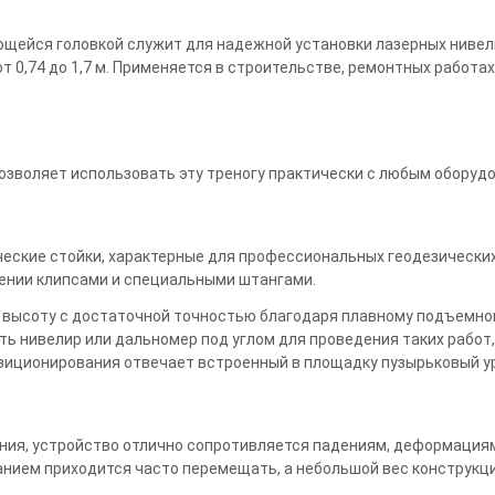
ющейся головкой служит для надежной установки лазерных нивел
 0,74 до 1,7 м. Применяется в строительстве, ремонтных работах
 позволяет использовать эту треногу практически с любым оборуд
еские стойки, характерные для профессиональных геодезических
ении клипсами и специальными штангами.
 высоту с достаточной точностью благодаря плавному подъемно
ть нивелир или дальномер под углом для проведения таких работ
озиционирования отвечает встроенный в площадку пузырьковый у
ния, устройство отлично сопротивляется падениям, деформациям и
нием приходится часто перемещать, а небольшой вес конструкци