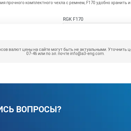
ия прочного комплектного чехла с ремнем, F170 удобно хранить 
RGK F170
для лазерных нивелиров
алюминий
рсов валют цены на сайте могут быть не актуальными.
Уточнить це
07-46 или по эл. почте info@a3-eng.com.
от 0,74 до 1,7 м
1/4” (фото) и 5/8”
1,5 кг
клипсы
ИСЬ ВОПРОСЫ?