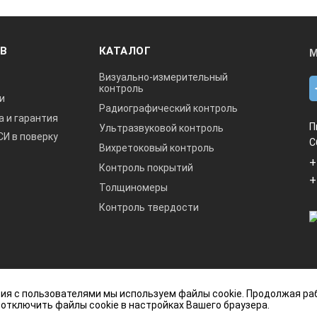
ОВ
КАТАЛОГ
М
Визуально-измерительный
контроль
и
Радиографический контроль
а и гарантия
П
Ультразвуковой контроль
СИ в поверку
С
Вихретоковый контроль
+
Контроль покрытий
+
Толщиномеры
Контроль твердости
данный интернет-сайт носит исключительно
ия с пользователями мы используем файлы cookie. Продолжая ра
ется публичной офертой, определяемой
 отключить файлы cookie в настройках Вашего браузера.