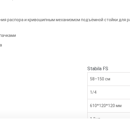
ия распора и кривошипным механизмом подъёмной стойки для р
лпачками
а
Stabila FS
58–150 см
1/4
610*120*120 мм
1,2 кг