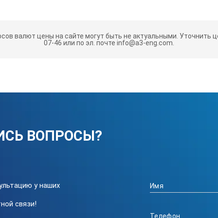
2 м
рсов валют цены на сайте могут быть не актуальными.
Уточнить це
17А
07-46 или по эл. почте info@a3-eng.com.
алюминий
анодированная
-6
< 1,5 x 10
ИСЬ ВОПРОСЫ?
ультацию у наших
ной связи!