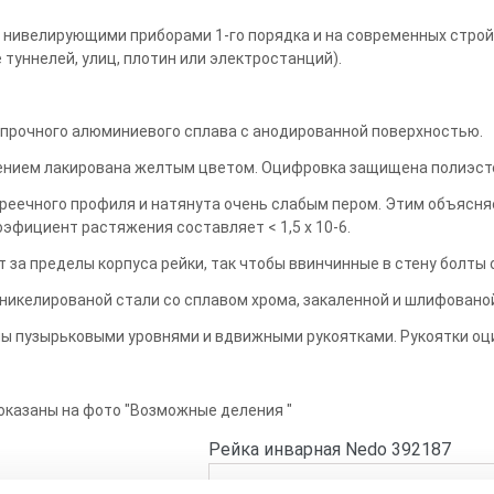
с нивелирующими приборами 1-го порядка и на современных стр
туннелей, улиц, плотин или электростанций).
з прочного алюминиевого сплава с анодированной поверхностью.
ением лакирована желтым цветом. Оцифровка защищена полиэст
у реечного профиля и натянута очень слабым пером. Этим объяс
эфициент растяжения составляет < 1,5 x 10-6.
т за пределы корпуса рейки, так чтобы ввинчинные в стену болт
никелированой стали со сплавом хрома, закаленной и шлифовано
ы пузырьковыми уровнями и вдвижными рукоятками. Рукоятки о
оказаны на фото "Возможные деления "
Рейка инварная Nedo 392187
инварная