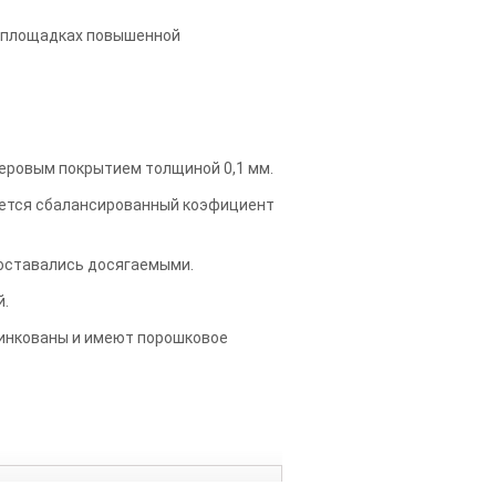
ойплощадках повышенной
еровым покрытием толщиной 0,1 мм.
няется сбалансированный коэфициент
ы оставались досягаемыми.
й.
цинкованы и имеют порошковое