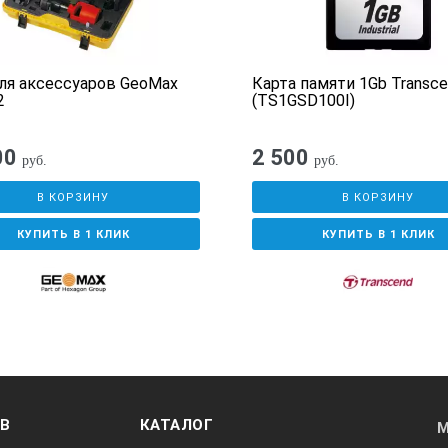
ля аксессуаров GeoMax
Карта памяти 1Gb Transc
2
(TS1GSD100I)
00
2 500
руб.
руб.
В КОРЗИНУ
В КОРЗИНУ
КУПИТЬ В 1 КЛИК
КУПИТЬ В 1 КЛИК
ОВ
КАТАЛОГ
М