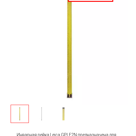
Инварная рейка Leica GPLE2N предназначена для