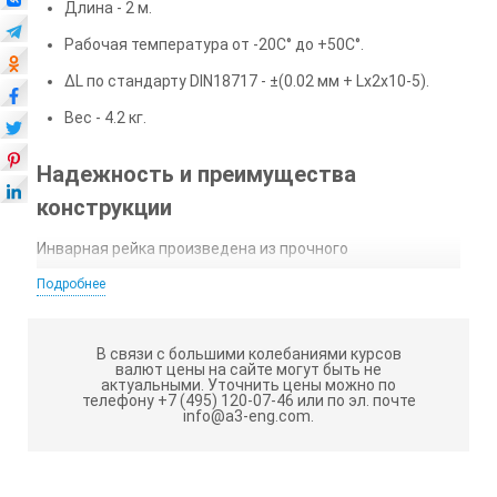
Длина - 2 м.
Рабочая температура от -20С° до +50С°.
∆L по стандарту DIN18717 - ±(0.02 мм + Lx2x10-5).
Вес - 4.2 кг.
Надежность и преимущества
конструкции
Инварная рейка произведена из прочного
алюминиевого сплава, корпус анодирован для защиты
Подробнее
от коррозии и помутнения, торцы инструмента
снабжены усиленными вставками для работы на
абразивных поверхностях. Сантиметровая шкала
В связи с большими колебаниями курсов
инварной рейки Leica GPLE2N предохраняется от
валют цены на сайте могут быть не
актуальными.
Уточнить цены можно по
повреждений особым покрытием толщиной 1 мм.
телефону +7 (495) 120-07-46 или по эл. почте
Инварная лента закреплена в пазу профиля и натянута
info@a3-eng.com.
очень пером, за счет чего достигается
сбалансированное растяжение.