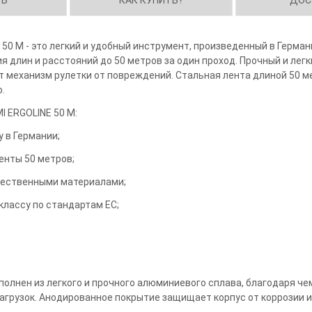
50 M - это легкий и удобный инструмент, произведенный в Герма
 длин и расстояний до 50 метров за один проход. Прочный и легк
механизм рулетки от повреждений. Стальная лента длиной 50 
.
I ERGOLINE 50 M:
 в Германии;
енты 50 метров;
чественными материалами;
классу по стандартам ЕС;
ыполнен из легкого и прочного алюминиевого сплава, благодаря ч
агрузок. Анодированное покрытие защищает корпус от коррозии и