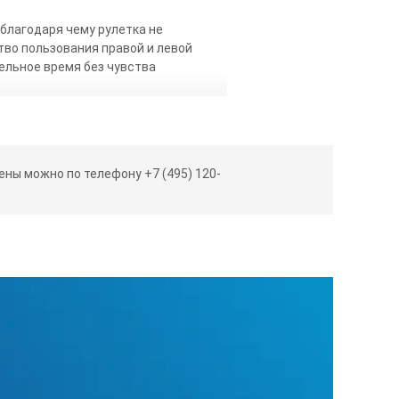
благодаря чему рулетка не
тво пользования правой и левой
ельное время без чувства
еродистого материала высокой
истирание ленты. Сверху по
ны можно по телефону +7 (495) 120-
ому в передней части прибора. За
му, ее удобно закреплять на крюке,
ного износа место крепления
ый быстроизнашиваемый в рулетках