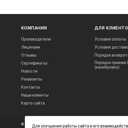
КОМПАНИЯ
ДЛЯ КЛИЕНТ
Производители
Условия оплаты
Лицензии
Условия доставк
Отзывы
Порядок возврат
Порядок приема 
Сертификаты
(калибровку)
Новости
Реквизиты
Контакты
Наши клиенты
Карта сайта
А3
Инжиниринг
© 2026 А3 Инжиниринг Обращаем Ваше внимание на то, что 
Нагорный
Для улучшения работы сайта и его взаимодейств