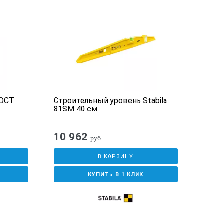
ГОСТ
Строительный уровень Stabila
Руле
81SM 40 см
Р30
10 962
руб.
В КОРЗИНУ
КУПИТЬ В 1 КЛИК