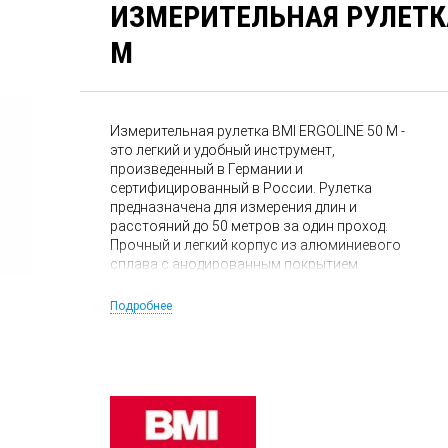
ИЗМЕРИТЕЛЬНАЯ РУЛЕТКА
M
Измерительная рулетка BMI ERGOLINE 50 M -
это легкий и удобный инструмент,
произведенный в Германии и
сертифицированный в России. Рулетка
предназначена для измерения длин и
расстояний до 50 метров за один проход.
Прочный и легкий корпус из алюминиевого
сплава с анодированным покрытием
защищает механизм рулетки от
повреждений. Стальная лента длиной 50
Подробнее
метров с защитным полиамидным
покрытием не подвержена истиранию.