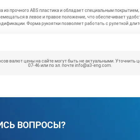
 из прочного ABS пластика и обладает специальным покрытием, 
ремещаться в левое и правое положение, что обеспечивает удобс
модификации. Форма рукоятки позволяет работать с рулеткой длит
ительной рулетки BMI ERGOLINE 50 M производится из высокоугл
 Поверх полотна наносится тонкий слой полиамида, исключающий 
ся измерительная шкала черного цвета с точность 1 мм.
рсов валют цены на сайте могут быть не актуальными.
Уточнить це
NE 50 M осуществляется к специальному устройству, расположенн
07-46 или по эл. почте info@a3-eng.com.
, нет риска попадания ленты в механизм сматывания.
MI ERGOLINE 50 M выполнен в форме крюка и петли. Благодаря это
нтах конструкций и измерительных приборов.
еняемая в рулетке BMI ERGOLINE 50 M, защищает от преждевремен
сения специального усиливающего покрытия. Этот элемент – сам
 быстро выходит из строя.
BMI ERGOLINE 50 M
ИСЬ ВОПРОСЫ?
50 м