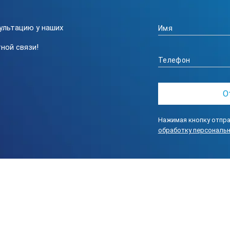
0,3 мм
ультацию у наших
13 мм
ной связи!
Стальная лента с полиамидным покрытием
Открытый
390 х 165 х 38 мм
Нажимая кнопку отпра
1,47 кг
обработку персональ
Крюк и кольцо
FLEXTOP