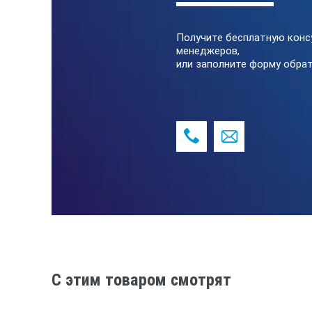
Толщина
Получите бесплатную конс
Ширина
менеджеров,
или заполните форму обрат
Тип ленты
Корпус
Размер корпуса (ДхШхВ)
Вес без корпуса
Наконечник
Защита
C этим товаром смотрят