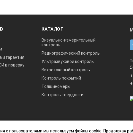
ОВ
КАТАЛОГ
М
Визуально-измерительный
контроль
и
Радиографический контроль
а и гарантия
П
Ультразвуковой контроль
СИ в поверку
С
Вихретоковый контроль
+
Контроль покрытий
+
Толщиномеры
Контроль твердости
данный интернет-сайт носит исключительно
ия с пользователями мы используем файлы cookie. Продолжая ра