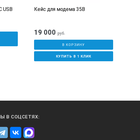
C USB
Кейс для модема 35В
Унив
30
19 000
3 2
руб.
У
В КОРЗИНУ
КУПИТЬ В 1 КЛИК
Ы В СОЦСЕТЯХ: