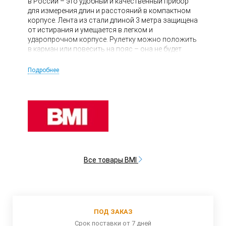
в России – это удобный и качественный прибор
для измерения длин и расстояний в компактном
корпусе. Лента из стали длиной 3 метра защищена
от истирания и умещается в легком и
ударопрочном корпусе. Рулетку можно положить
в карман или повесить на пояс – она не будет
мешаться, но в то же время, будет всегда под
рукой.
Подробнее
Все товары BMI
ПОД ЗАКАЗ
Срок поставки от 7 дней