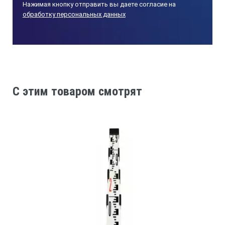
Нажимая кнопку отправить вы даете согласие на
обработку персональных данных
Толщина
0,2 мм
Ширина
16 мм
Тип ленты
Стальная крашенная лента
C этим товаром смотрят
Корпус
Закрытый
Размер корпуса (ДхШхВ)
61,8 х 58,7 х 35 мм
Вес без корпуса
0,14 кг