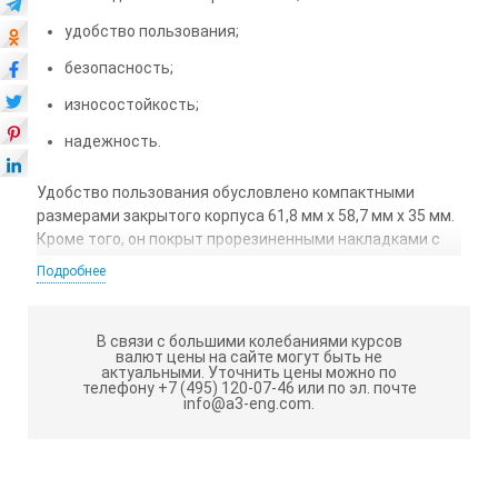
удобство пользования;
безопасность;
износостойкость;
надежность.
Удобство пользования обусловлено компактными
размерами закрытого корпуса 61,8 мм х 58,7 мм х 35 мм.
Кроме того, он покрыт прорезиненными накладками с
протектором, что исключает выскальзывание
Подробнее
инструмента из рук. Кнопка фиксации измерительного
полотна и металлическая клипса на поверхности
изделия, которая предназначена для крепления
В связи с большими колебаниями курсов
рулетки на карман или ремень, являются необходимыми
валют цены на сайте могут быть не
актуальными.
Уточнить цены можно по
аксессуарами рулетки BMI twoCOMP 3M.
телефону +7 (495) 120-07-46 или по эл. почте
info@a3-eng.com.
Лента изготовлена из закаленной высокоуглеродистой
стали, что обеспечивает ее износостойкость и
повышает прочностные характеристики. Движение
ленты измерительной рулетки BMI twoCOMP 3M без