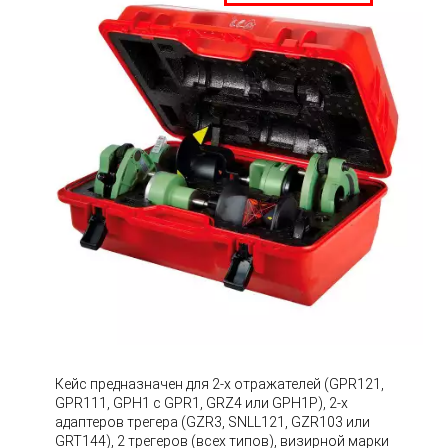
Кейс предназначен для 2-х отражателей (GPR121,
GPR111, GPH1 с GPR1, GRZ4 или GPH1P), 2-х
адаптеров трегера (GZR3, SNLL121, GZR103 или
GRT144), 2 трегеров (всех типов), визирной марки