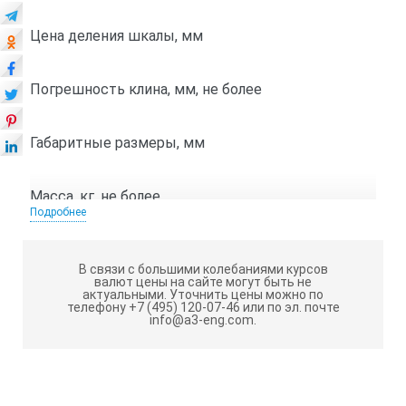
Цена деления шкалы, мм
Погрешность клина, мм, не более
Габаритные размеры, мм
Масса, кг, не более
Подробнее
Угол между рабочими гранями
В связи с большими колебаниями курсов
валют цены на сайте могут быть не
актуальными.
Уточнить цены можно по
Отклонение от плоскостности рабочих граней, мм, не
телефону +7 (495) 120-07-46 или по эл. почте
info@a3-eng.com.