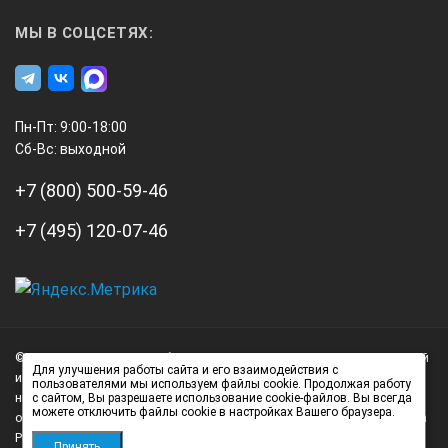
МЫ В СОЦСЕТЯХ:
Пн-Пт: 9:00-18:00
Сб-Вс: выходной
+7 (800) 500-59-46
+7 (495) 120-07-46
А3
Инжиниринг
© 2026 А3 Инжиниринг Обращаем Ваше внимание на то, что данный
Нагорный
Для улучшения работы сайта и его взаимодействия с
интернет-сайт носит исключительно информационный характер и
пользователями мы используем файлы cookie. Продолжая работу
проезд
ни при каких условиях не является публичной офертой,
с сайтом, Вы разрешаете использование cookie-файлов. Вы всегда
д.7
можете отключить файлы cookie в настройках Вашего браузера.
определяемой положениями статьи 437 (2) Гражданского кодекса
стр.
Российской Федерации.
Принять