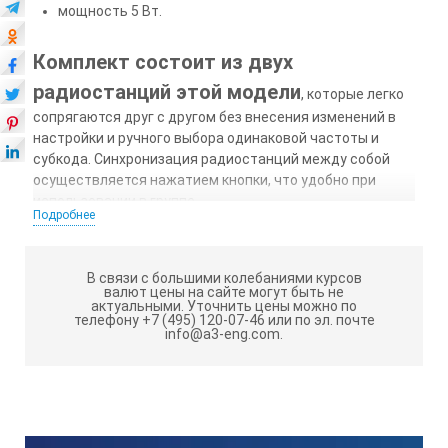
мощность 5 Вт.
Комплект состоит из двух
радиостанций этой модели
, которые легко
сопрягаются друг с другом без внесения изменений в
настройки и ручного выбора одинаковой частоты и
субкода. Синхронизация радиостанций между собой
осуществляется нажатием кнопки, что удобно при
использовании в группе.
Подробнее
Светодиодный экран
с подсветкой обеспечит
удобство чтения информации при любом уровне
В связи с большими колебаниями курсов
освещенности. Крупные символы легко читаются во
валют цены на сайте могут быть не
время ходьбы и при загрязнении дисплея.
актуальными.
Уточнить цены можно по
телефону +7 (495) 120-07-46 или по эл. почте
info@a3-eng.com.
Функция автоматического
сканирования частот связи
поможет
быстро настроиться на нужный канал. Это дает
возможность легко найти частоту, на которой
связываются друг с другом члены группы.