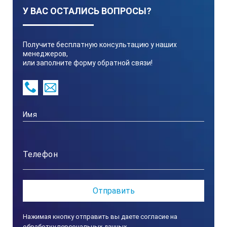
У ВАС ОСТАЛИСЬ ВОПРОСЫ?
Motorola T82 EXTREME RSM
Частоты
446
Получите бесплатную консультацию у наших
менеджеров,
Каналы
16
или заполните форму обратной связи!
Сканирование
Да
Мониторинг
Да
Шумоподавление
Да
Скремблер
Да
Автотранспондер
Да
Нажимая кнопку отправить вы даете согласие на
обработку персональных данных