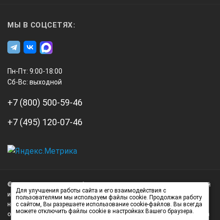
МЫ В СОЦСЕТЯХ:
Пн-Пт: 9:00-18:00
Сб-Вс: выходной
+7 (800) 500-59-46
+7 (495) 120-07-46
А3
Инжиниринг
© 2026 А3 Инжиниринг Обращаем Ваше внимание на то, что данный
Нагорный
Для улучшения работы сайта и его взаимодействия с
интернет-сайт носит исключительно информационный характер и
пользователями мы используем файлы cookie. Продолжая работу
проезд
ни при каких условиях не является публичной офертой,
с сайтом, Вы разрешаете использование cookie-файлов. Вы всегда
д.7
можете отключить файлы cookie в настройках Вашего браузера.
определяемой положениями статьи 437 (2) Гражданского кодекса