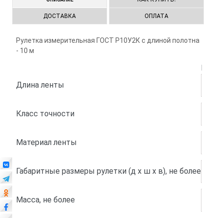
ДОСТАВКА
ОПЛАТА
Рулетка измерительная ГОСТ Р10У2К с длиной полотна
- 10 м
ГОС
Длина ленты
10 
Класс точности
2
Материал ленты
Угл
Габаритные размеры рулетки (д x ш x в), не более
300
Масса, не более
0,5 