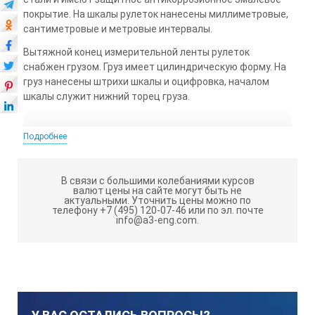
покрытие. На шкалы рулеток нанесены миллиметровые,
сантиметровые и метровые интервалы.
Вытяжной конец измерительной ленты рулеток
снабжен грузом. Груз имеет цилиндрическую форму. На
груз нанесены штрихи шкалы и оцифровка, началом
шкалы служит нижний торец груза.
Подробнее
Номинальная длина шкалы рулетки
В связи с большими колебаниями курсов
Цена деления
валют цены на сайте могут быть не
актуальными.
Уточнить цены можно по
телефону +7 (495) 120-07-46 или по эл. почте
info@a3-eng.com.
Класс точности
Допускаемое отклонение миллиметрового интервала 
Допускаемое отклонение сантиметрового интервала,