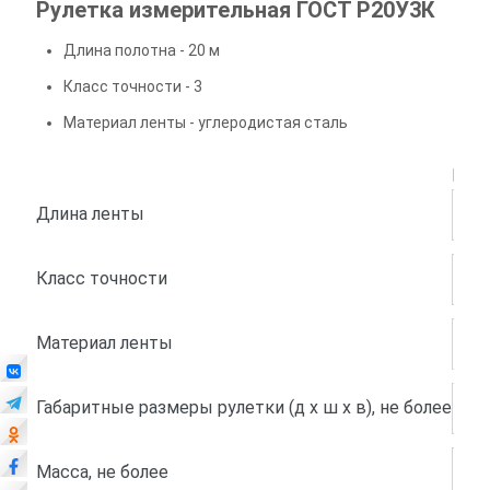
Рулетка измерительная ГОСТ Р20У3К
Длина полотна - 20 м
Класс точности - 3
Материал ленты - углеродистая сталь
ГОС
Длина ленты
20 
Класс точности
3
Материал ленты
угл
Габаритные размеры рулетки (д x ш x в), не более
300
Масса, не более
0,5 