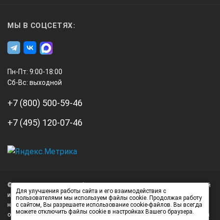
МЫ В СОЦСЕТЯХ:
Пн-Пт: 9:00-18:00
Сб-Вс: выходной
+7 (800) 500-59-46
+7 (495) 120-07-46
А3
Инжиниринг
© 2026 А3 Инжиниринг Обращаем Ваше внимание на то, что данный
Нагорный
Для улучшения работы сайта и его взаимодействия с
интернет-сайт носит исключительно информационный характер и
пользователями мы используем файлы cookie. Продолжая работу
проезд
ни при каких условиях не является публичной офертой,
с сайтом, Вы разрешаете использование cookie-файлов. Вы всегда
д.7
можете отключить файлы cookie в настройках Вашего браузера.
определяемой положениями статьи 437 (2) Гражданского кодекса