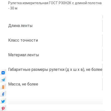
Рулетка измерительная ГОСТ Р30Н2К с длиной полотна
- 30 м
ГОС
Длина ленты
30 
Класс точности
2
Материал ленты
Нер
Габаритные размеры рулетки (д x ш x в), не более
260
Масса, не более
1,35