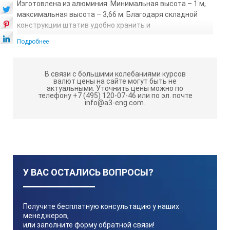
Изготовлена из алюминия. Минимальная высота – 1 м,
максимальная высота – 3,66 м. Благодаря складной
конструкции штатив удобно хранить и
транспортировать.
Подробнее
Condtrol Pillar
Минимальная высота
1 м
В связи с большими колебаниями курсов
валют цены на сайте могут быть не
актуальными.
Уточнить цены можно по
телефону +7 (495) 120-07-46 или по эл. почте
Максимальная высота
info@a3-eng.com.
3,66 м
Тип штатива
штатив-штанга с треногой
Крепление
5/8”
У ВАС ОСТАЛИСЬ ВОПРОСЫ?
Количество секций ног
3
Получите бесплатную консультацию у наших
менеджеров,
Тип шкалы
метрическая
или заполните форму обратной связи!