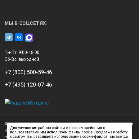
МЫ В СОЦСЕТЯХ:
Пн-Пт: 9:00-18:00
Сб-Вс: выходной
+7 (800) 500-59-46
+7 (495) 120-07-46
А3
Инжиниринг
© 2026 А3 Инжиниринг Обращаем Ваше внимание на то, что данный
Нагорный
Для улучшения работы сайта и его взаимодействия с
интернет-сайт носит исключительно информационный характер и
пользователями мы используем файлы cookie. Продолжая работу
проезд
ни при каких условиях не является публичной офертой,
с сайтом, Вы разрешаете использование cookie-файлов. Вы всегда