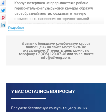
Корпус ватерпаса не прерывается в районе
горизонтальной пузырьковой камеры, образуя
своеобразный мостик, создавая отличную
возможность нанесения по горизонтальной
плоскости непрерывной линии без разрыва в
Подробнее
середине.
Съемные, гасящие удары амортизирующие
защитные колпачки, также имеющие с одной
В связи с большими колебаниями курсов
валют цены на сайте могут быть не
стороны боковые накладки (выступы) для
актуальными.
Уточнить цены можно по
предотвращения соскальзывания ватерпаса при
телефону +7 (495) 120-07-46 или по эл. почте
info@a3-eng.com.
прикладывании его к скользкой или гладкой
поверхности.
Отличная эргономика - удобный захват. Благодаря
удобной выемке в корпусе ватерпаса, идущей по
всей боковой поверхности, которая обеспечивает
возможность удобного захвата рукой, облегчаются
У ВАС ОСТАЛИСЬ ВОПРОСЫ?
процессы измерений и транспортировки.
Также можно выполнять измерения в перевёрнутом
положении, над головой.
Получите бесплатную консультацию у наших