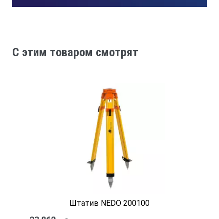
Противоударный уровень ADA TITAN 80
PLUS
отличный выбор для повседневной работы на
стройплощадке.
ADA Titan 80 Plus
C этим товаром смотрят
Длина уровня
80 см
Точность пузырьковых уровней
0,029° (0.5 мм/м)
Магнит
есть
Размеры
800х67х27 мм
Штатив NEDO 200100