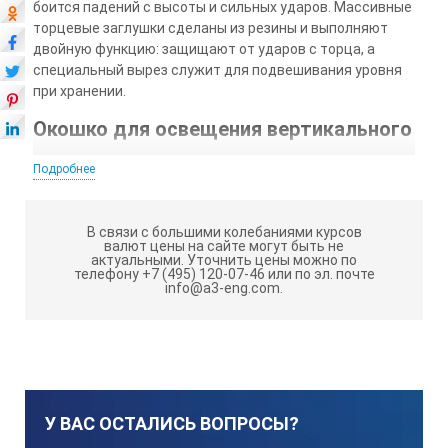
боится падений с высоты и сильных ударов. Массивные
торцевые заглушки сделаны из резины и выполняют
двойную функцию: защищают от ударов с торца, а
специальный вырез служит для подвешивания уровня
при хранении.
Окошко для освещения вертикального
пузырькового уровня.
При работе в
Подробнее
затемненных помещениях, для наблюдения за уровнем,
на вертикальных поверхностях есть специальное
зеркальце. Посветив на него можно увидеть положение
В связи с большими колебаниями курсов
валют цены на сайте могут быть не
пузырька.
актуальными.
Уточнить цены можно по
телефону +7 (495) 120-07-46 или по эл. почте
Линейка в миллиметрах.
Вдоль рабочей
info@a3-eng.com.
поверхности на обеих сторонах нанесена линейная
оцифровка в миллиметрах. Два инструмента в одном:
уровень и рулетка.
Магниты в основании.
Для работы на металле
(трубы, направляющие для ГКЛ) в рабочую поверхность
У ВАС ОСТАЛИСЬ ВОПРОСЫ?
встроены мощные магниты.