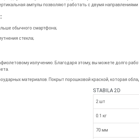
вертикальная ампулы позволяют работать с двумя направлениями
:
ольше обычного смартфона;
утнения стекла;
афиолетовому излучению. Благодаря этому, вы можете долго работ
ета.
воударных материалов. Покрыт порошковой краской, которая обл
STABILA 2D
2 шт
0.1 кг
70 мм