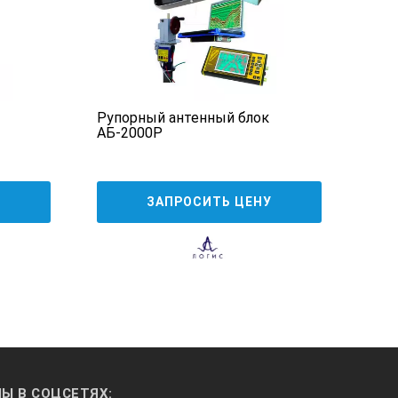
Рупорный антенный блок
Изме
АБ-2000Р
LI30
3 8
У
ЗАПРОСИТЬ ЦЕНУ
Ы В СОЦСЕТЯХ: