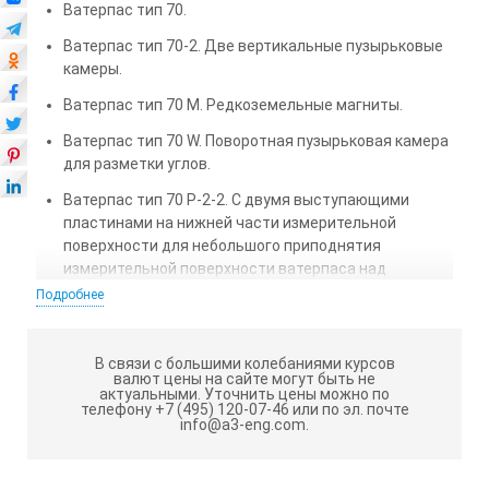
Ватерпас тип 70.
Ватерпас тип 70-2. Две вертикальные пузырьковые
камеры.
Ватерпас тип 70 M. Редкоземельные магниты.
Ватерпас тип 70 W. Поворотная пузырьковая камера
для разметки углов.
Ватерпас тип 70 P-2-2. С двумя выступающими
пластинами на нижней части измерительной
поверхности для небольшого приподнятия
измерительной поверхности ватерпаса над
неровностями, выступами, мусором, песчинками и
Подробнее
т.п., для того, чтобы прибор не лежал всей
поверхностью на месте измерения.
В связи с большими колебаниями курсов
валют цены на сайте могут быть не
актуальными.
Уточнить цены можно по
телефону +7 (495) 120-07-46 или по эл. почте
info@a3-eng.com.
Точность в обычном положении