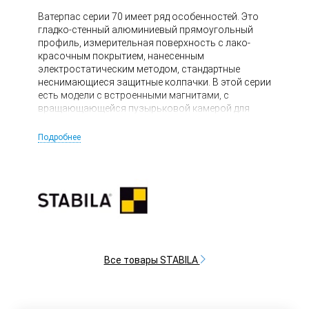
Ватерпас серии 70 имеет ряд особенностей. Это
гладко-стенный алюминиевый прямоугольный
профиль, измерительная поверхность с лако-
красочным покрытием, нанесенным
электростатическим методом, стандартные
неснимающиеся защитные колпачки. В этой серии
есть модели с встроенными магнитами, с
вращающающейся пузырьковой камерой для
разметки в градусах, с пластинами для
приподнятия измерительной поверхности
Подробнее
ватерпаса.
Все товары STABILA