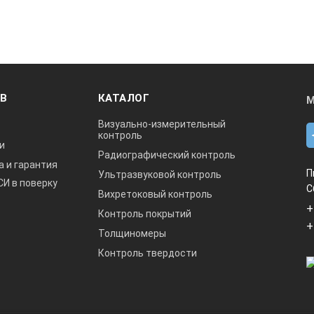
ОВ
КАТАЛОГ
М
Визуально-измерительный
контроль
и
Радиографический контроль
а и гарантия
П
Ультразвуковой контроль
СИ в поверку
С
Вихретоковый контроль
+
Контроль покрытий
+
Толщиномеры
Контроль твердости