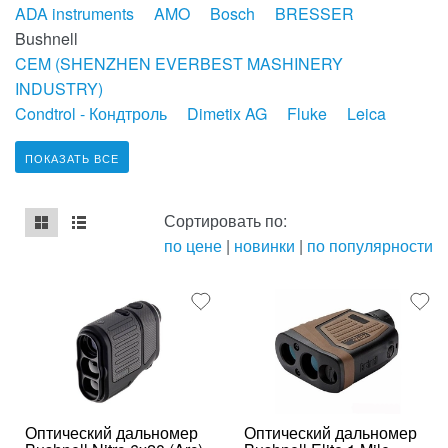
ADA instruments
AMO
Bosch
BRESSER
Bushnell
CEM (SHENZHEN EVERBEST MASHINERY
INDUSTRY)
Condtrol - Кондтроль
Dimetix AG
Fluke
Leica
ПОКАЗАТЬ ВСЕ
Сортировать по:
по цене
|
новинки
|
по популярности
mse2_chunk_default
mse2_chunk_alternate
Оптический дальномер
Оптический дальномер