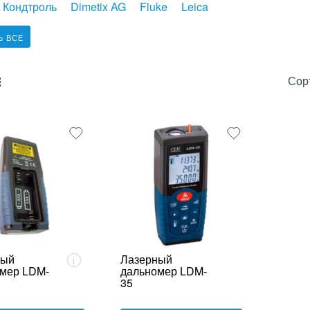
- Кондтроль
Dimetix AG
Fluke
Leica
Ь ВСЕ
Сор
unk_default
e2_chunk_alternate
ный
Лазерный
i
мер LDM-
дальномер LDM-
35