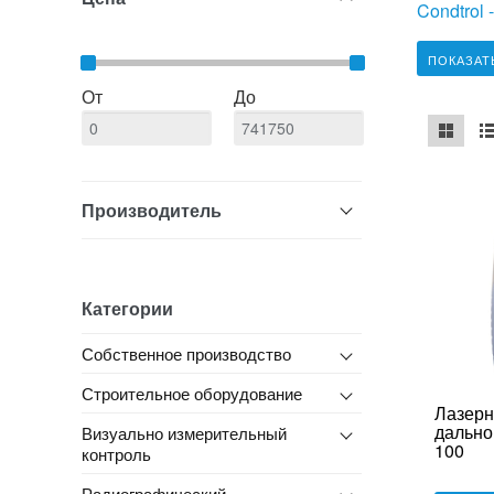
Condtrol 
ПОКАЗАТ
От
До
mse2_ch
ms
Производитель
Категории
Собственное производство
Строительное оборудование
Лазер
дально
Визуально измерительный
100
контроль
Радиографический