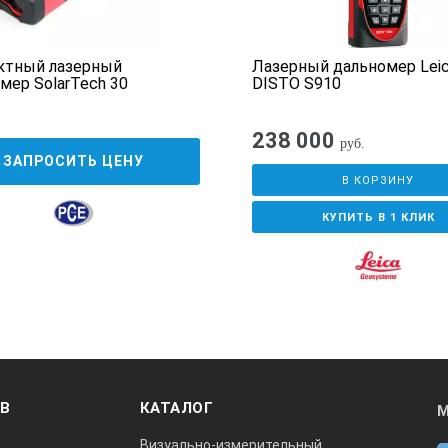
ктный лазерный
Лазерный дальномер Lei
мер SolarTech 30
DISTO S910
238 000
руб.
ЗАПРОСИТЬ ЦЕНУ
В КОРЗИНУ
КУПИТЬ В 1 КЛИК
ОВ
КАТАЛОГ
М
Визуально-измерительный