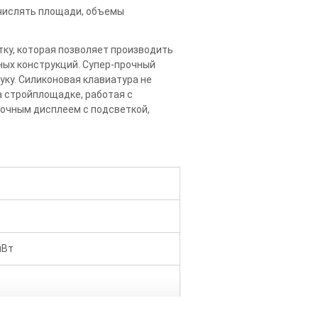
вычислять площади, объемы
тку, которая позволяет производить
ьных конструкций. Супер-прочный
уку. Силиконовая клавиатура не
а стройплощадке, работая с
трочным дисплеем с подсветкой,
мВт