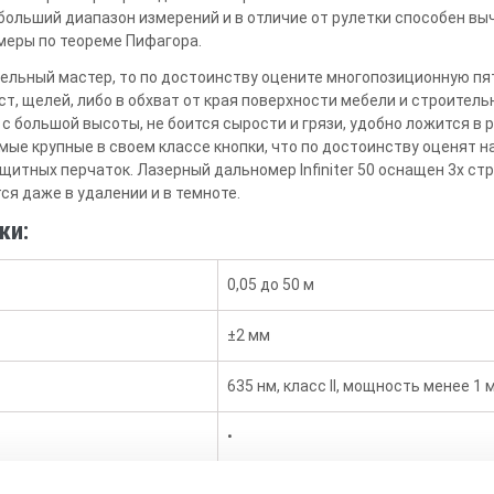
т больший диапазон измерений и в отличие от рулетки способен 
меры по теореме Пифагора.
бельный мастер, то по достоинству оцените многопозиционную пя
ст, щелей, либо в обхват от края поверхности мебели и строител
большой высоты, не боится сырости и грязи, удобно ложится в р
мые крупные в своем классе кнопки, что по достоинству оценят н
защитных перчаток. Лазерный дальномер Infiniter 50 оснащен 3х с
ся даже в удалении и в темноте.
ки:
0,05 до 50 м
±2 мм
635 нм, класс II, мощность менее 1 
•
•