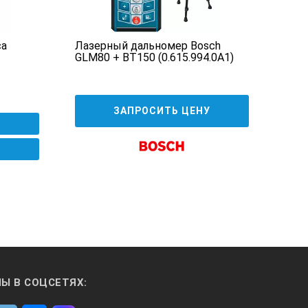
ca
Лазерный дальномер Bosch
Лаз
GLM80 + BT150 (0.615.994.0A1)
7 5
ЗАПРОСИТЬ ЦЕНУ
Ы В СОЦСЕТЯХ: