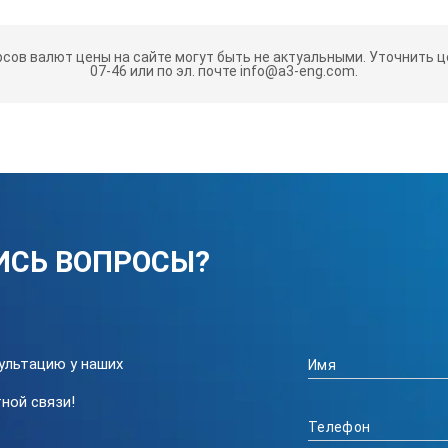
•
рсов валют цены на сайте могут быть не актуальными.
Уточнить це
07-46 или по эл. почте info@a3-eng.com.
•
•
2 режима
30 значений
ИСЬ ВОПРОСЫ?
2 x AAA
до 5000 измерений
118 х 48 х 25
ультацию у наших
ной связи!
85