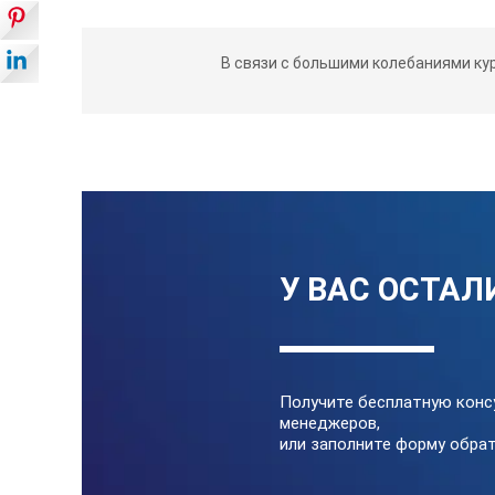
Непрерывное измерение (трекинг)
В связи с большими колебаниями ку
Сложение/вычитание измерений
Вычисление площади / объема
Вычисление по теореме Пифагора
Память
У ВАС ОСТАЛ
Питание
Время работы элемента питания
Габаритные размеры, мм
Получите бесплатную конс
менеджеров,
или заполните форму обрат
Вес, г