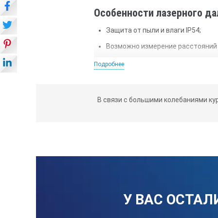
Особенности лазерного да
Защита от пыли и влаги IP54;
Возможно измерение расстояний 
Для экономии заряда батареи, у
Подробнее
прибор через 180 секунд простоя;
Небольшие габариты и малый вес
В связи с большими колебаниями ку
Для большего удобства выполнен
Пифагора; измерение площади и 
максимального расстояния;
Для точного наведения устройст
За точку отсчета расстояний мо
откидывании скобы прибор автома
Встроенная память на двадцать 
измерения, в случае необходимос
У ВАС ОСТАЛ
Выбор наиболее подходящей для 