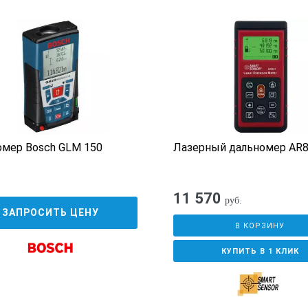
зера) при отсутствии активности, сек
т батарей
льт
мер Bosch GLM 150
Лазерный дальномер AR
кому стандарту
11 570
руб.
ЗАПРОСИТЬ ЦЕНУ
В КОРЗИНУ
КУПИТЬ В 1 КЛИК
ями, гр