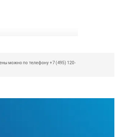
тлючающей лазер через 90 секунд и
ны можно по телефону +7 (495) 120-
ин недоступных участков по теореме
ние; измерение минимального и
позиционную скобу (при
заний (последней результат
ниями);