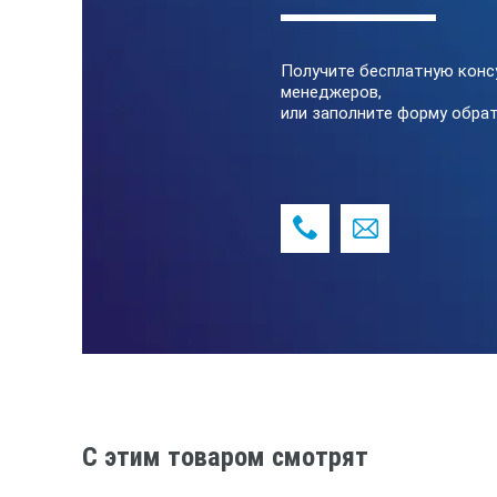
Возможно включение/отключение
Технические характеристи
Получите бесплатную конс
менеджеров,
или заполните форму обрат
Точность, мм
Дальность без отражателя, м
Дальность с отражателем, м
Время одиночного измерения, с
Ячеек памяти, шт
Диаметр лазерного пятна, мм/м
C этим товаром смотрят