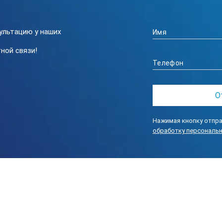
 подсветки экрана.
ки лазерного дальномера KEEPER LASER METER 
ультацию у наших
ной связи!
Нажимая кнопку отпра
обработку персональ