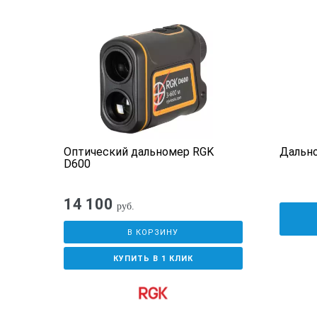
Единицы измерения
Отключение питания дальномера (ла
Макс. кол-во измерений на комплек
Батареи/напряжение, Шт. х Тип/Во
 GLM
Оптический дальномер RGK
Дально
D600
Защита от дождя/пыли по европейс
14 100
руб.
Диапазон раб. температур, °C
В КОРЗИНУ
Длина волны, нм
КУПИТЬ В 1 КЛИК
Вес лазерного дальномера с батаре