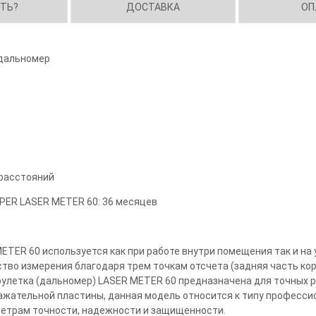
ИТЬ?
ДОСТАВКА
ОП
 дальномер
 расстояний
PER LASER METER 60: 36 месяцев
TER 60 используется как при работе внутри помещения так и на
тво измерения благодаря трем точкам отсчета (задняя часть кор
рулетка (дальномер) LASER METER 60 предназначена для точных р
ажательной пластины, данная модель относится к типу професси
метрам точности, надежности и защищенности.