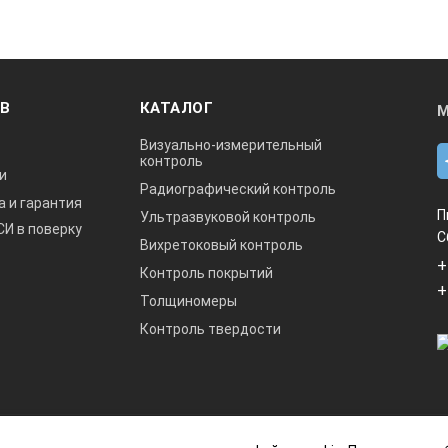
Ш х В, мм
ОВ
КАТАЛОГ
М
Визуально-измерительный
контроль
и
Радиографический контроль
а и гарантия
П
Ультразвуковой контроль
СИ в поверку
С
Вихретоковый контроль
ого дальномера KEEPER LASER METER 60:
+
Контроль покрытий
+
Толщиномеры
Контроль твердости
данный интернет-сайт носит исключительно