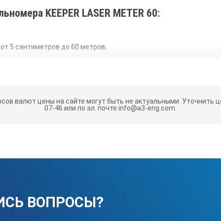
льномера KEEPER LASER METER 60:
от 5 сантиметров до 60 метров;
стройство оснащено двуступенчатой системой автоотключения, о
 — для неутомительной работы оператора;
рсов валют цены на сайте могут быть не актуальными.
Уточнить це
ия замеров устройство оснащено рядом функций: вычисление дл
07-46 или по эл. почте info@a3-eng.com.
объёма; сложение и вычитание результатов; непрерывное измере
ва на цель можно предварительно включить лазерную точку;
жно взять переднюю или заднюю часть дальномера, а также много
тически принимает ее за точку начала отсчета;
значений — для долгой непрерывной работы без списывания пока
ти, можно отменить, чтобы не забивать память ненужными значе
ИСЬ ВОПРОСЫ?
оператора единицы измерения: метры, футы или дюймы;