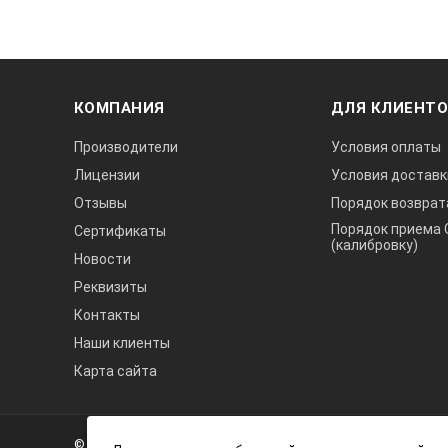
Размеры лазерного дальномера Д х 
Вес в упаковке производителя, кг
КОМПАНИЯ
ДЛЯ КЛИЕНТ
Размер упаковки производителя, см
Производители
Условия оплаты
Лицензии
Условия доставк
Отзывы
Порядок возврат
Порядок приема 
Сертификаты
(калибровку)
Комплект поставки лазерн
Новости
Дальномер;
Реквизиты
Контакты
Чехол-кобура на пояс;
Наши клиенты
Ремешок на руку;
Карта сайта
Батареи;
А3
Инструкция на русском языке.
Инжиниринг
© 2026 А3 Инжиниринг Обращаем Ваше внимание на то, что 