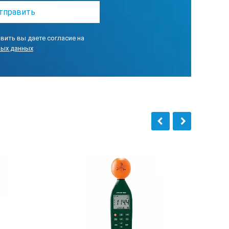
Гс
0мГс
вить вы даете согласие на
ных данных
 3ц)
 3ц)
+ 5ц)
кТл
Тл
Тл