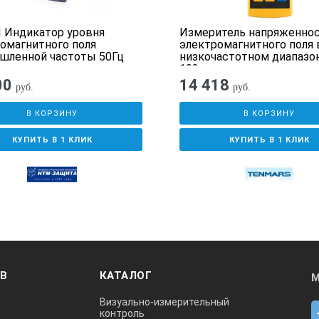
10мГс
 Индикатор уровня
Измеритель напряженно
омагнитного поля
электромагнитного поля 
Три оси
шленной частоты 50Гц
низкочастотном диапазо
192
00
14 418
руб.
руб.
30– 3
В КОРЗИНУ
В КОРЗИНУ
0,4 с
КУПИТЬ В 1 КЛИК
КУПИТЬ В 1 КЛИК
2,7мA
195х68
ОВ
КАТАЛОГ
М
дят:
датчик с кабелем длиной 93 см, батарея на 9В и жесткий фут
Визуально-измерительный
контроль