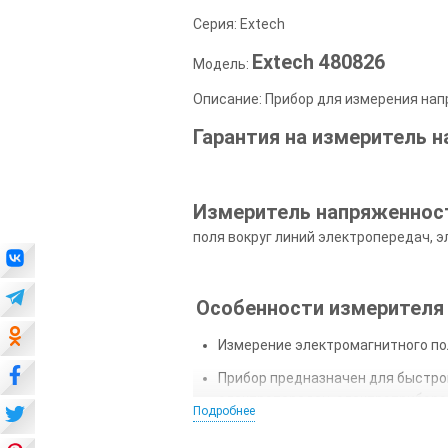
Серия: Extech
Extech 480826
Модель:
Описание: Прибор для измерения на
Гарантия на и
змеритель н
Измеритель напряженност
поля вокруг линий электропередач, 
Особенности измерителя 
Измерение электромагнитного поля
Прибор предназначен для быстрог
электропередач, электроприборо
Подробнее
Широкий диапазон измерений (3 д