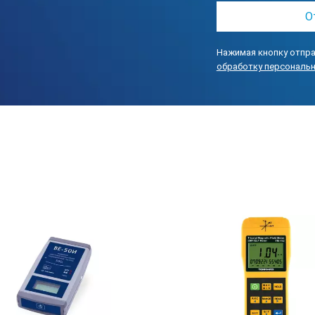
2000м
2000
Нажимая кнопку отпра
обработку персональ
±(4% +
±(5% +
±(10% 
0,01м
0,1мк
1мк
0,1мГс
1мГс