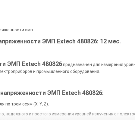
пряженности эмп
апряженности ЭМП Extech 480826
: 12 мес.
и ЭМП Extech 480826
предназначен для измерения уровн
электроприборов и промышленного оборудования.
напряженности ЭМП Extech 480826:
 по трем осям (X, Y, Z).
о, надежного и простого измерения уровней излучения от электр
в и промышленного оборудования.
иапазона в мкТл или мГс).