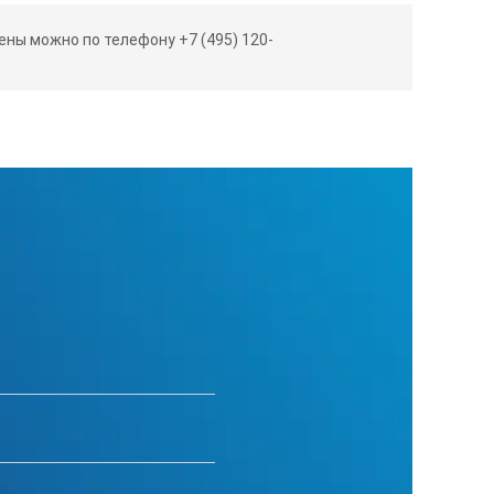
м специально для измерения
ны можно по телефону +7 (495) 120-
0826
:
л
Тл
кТл
с