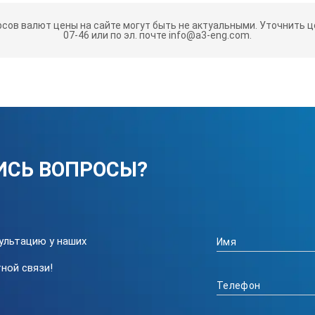
мичным переносным прибором, разработанным и откалиброванны
рсов валют цены на сайте могут быть не актуальными.
Уточнить це
астоте от 30Гц до 300Гц.
07-46 или по эл. почте info@a3-eng.com.
ионный датчик.
ки и
змерителя напряженности ЭМП Extech 48
ИСЬ ВОПРОСЫ?
20мкТ
ультацию у наших
200мк
ной связи!
2000
200мГ