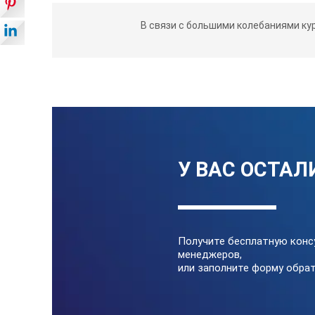
Измеритель ЭМП является эконо
В связи с большими колебаниями ку
электромагнитного излучения на ч
Большой цифровой ЖК-дисплей.
Функция сохранения данных.
Легкий в использовании дистанц
Технические характеристи
У ВАС ОСТАЛ
Спецификация
Диапазон
Получите бесплатную конс
менеджеров,
или заполните форму обрат