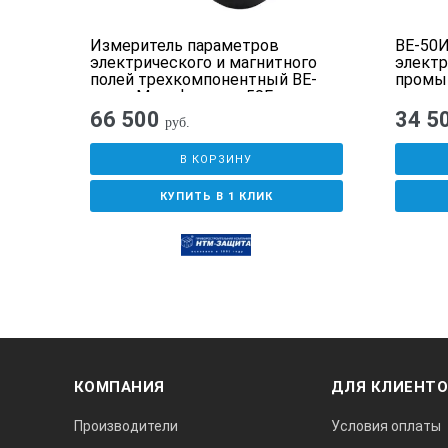
Измеритель параметров
ВЕ-50И
го
электрического и магнитного
электр
Число осей
Е-
полей трехкомпонентный ВЕ-
промы
метр. Модификация 50Гц
ации
66 500
34 5
руб.
Полоса частот
М-
В КОРЗИНУ
Продолжительность измерения
КУПИТЬ В 1 КЛИК
Ток потребления
Размеры
КОМПАНИЯ
ДЛЯ КЛИЕНТ
В комплект поставки вхо
Производители
Условия оплаты