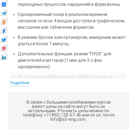
переходных процессов, нарушений и форм волны;
Одновременный показ в реальном времени
сигналов со всех 4 входов доступен в графическом,
векторном или табличном форматах;
В режиме броска электроэнергии, измерение может
длиться более 1 минуты;
Дополнительные функции: режим "ПУСК" для
двигателей и моторов (1 мин для 3-х фаз
одновременно);
Интуитивная конфигурация, онлайн помощь и
Подробнее
возможность прямой печати;
Простая связь через USB порт используется для
коммуникации с ПК.
В связи с большими колебаниями курсов
валют цены на сайте могут быть не
актуальными.
Уточнить цены можно по
телефону +7 (495) 120-07-46 или по эл. почте
info@a3-eng.com.
Qualistar+ может также зафиксировать и
записать: