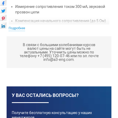
Измерение сопротивления током 300 мА; звуковой
прозвон цепи
Компенсация начального сопротивления (до 5 Ом)
Подробнее
Автоудержание результата тестирования,
авторазряд накопительного конденсатора
Наклонный 2-х строчный ЖК-индикатор
В связи с большими колебаниями курсов
валют цены на сайте могут быть не
актуальными.
Уточнить цены можно по
Индикация наличия опасного напряжения (>20 В) в
телефону +7 (495) 120-07-46 или по эл. почте
тестируемой цепи, состояния источников питания
info@a3-eng.com.
Батарейное питание (допускается использование
акк. батарей),
Пыле- и влагозащищённый корпус, надёжность,
безопасность
У ВАС ОСТАЛИСЬ ВОПРОСЫ?
Стоимость поверки - 2 600 руб.
Получите бесплатную консультацию у наших
менеджеров,