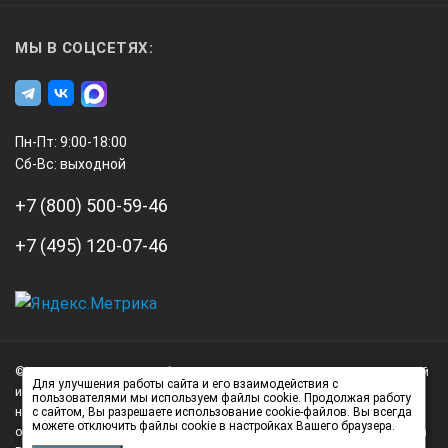
МЫ В СОЦСЕТЯХ:
Пн-Пт: 9:00-18:00
Сб-Вс: выходной
+7 (800) 500-59-46
+7 (495) 120-07-46
А3
Инжиниринг
© 2026 А3 Инжиниринг Обращаем Ваше внимание на то, что данный
Нагорный
Для улучшения работы сайта и его взаимодействия с
интернет-сайт носит исключительно информационный характер и
пользователями мы используем файлы cookie. Продолжая работу
проезд
ни при каких условиях не является публичной офертой,
с сайтом, Вы разрешаете использование cookie-файлов. Вы всегда
можете отключить файлы cookie в настройках Вашего браузера.
д.7
определяемой положениями статьи 437 (2) Гражданского кодекса