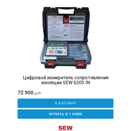
Вес, грамм (с батареей)
545
Сервис
Цифровой измеритель сопротивления
Фиксация результатов измерений DATA HOLD
изоляции SEW 6305 IN
Звуковая и световая индикация перегрузки
72 900
руб.
В КОРЗИНУ
КУПИТЬ В 1 КЛИК