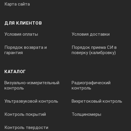
Карта сайта
500 ±50
ДЛЯ КЛИЕНТОВ
>500 ±50
Условия оплаты
Условия доставки
1000 ±100
2500 ±250
Порядок возврата и
Порядок приема СИ в
гарантия
поверку (калибровку)
500 ±50
КАТАЛОГ
1000 ±100
Визуально-измерительный
Радиографический
2500 ±250
контроль
контроль
Ультразвуковой контроль
Вихретоковый контроль
Класс точности
Контроль покрытий
Толщиномеры
2,5
Контроль твердости