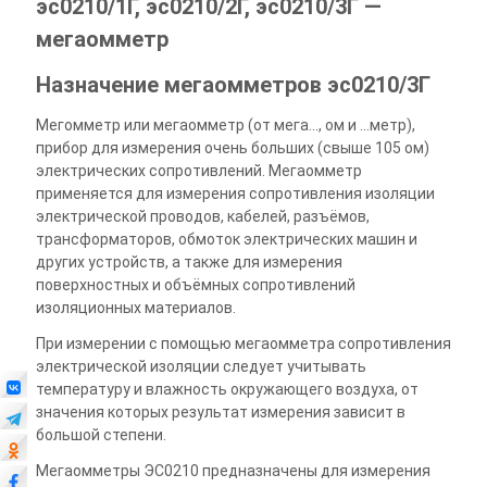
эс0210/1Г, эс0210/2Г, эс0210/3Г —
мегаомметр
Назначение мегаомметров эс0210/3Г
Мегомметр или мегаомметр (от мега..., ом и ...метр),
прибор для измерения очень больших (свыше 105 ом)
электрических сопротивлений. Мегаомметр
применяется для измерения сопротивления изоляции
электрической проводов, кабелей, разъёмов,
трансформаторов, обмоток электрических машин и
других устройств, а также для измерения
поверхностных и объёмных сопротивлений
изоляционных материалов.
При измерении с помощью мегаомметра сопротивления
электрической изоляции следует учитывать
температуру и влажность окружающего воздуха, от
значения которых результат измерения зависит в
большой степени.
Мегаомметры ЭС0210 предназначены для измерения