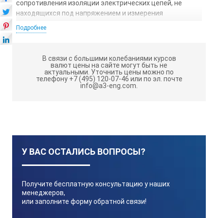
сопротивления изоляции электрических цепей, не
находящихся под напряжением и измерения
действующего значения переменного или величины
Подробнее
постоянного напряжения на измеряемом объекте.
Мегаомметры обеспечивают разряд емкости объекта
после проведения измерения.
В связи с большими колебаниями курсов
валют цены на сайте могут быть не
Мегаомметры ЭС0210 построены по схеме измерителя
актуальными.
Уточнить цены можно по
телефону +7 (495) 120-07-46 или по эл. почте
отношений с логарифмической шкалой и состоят из
info@a3-eng.com.
следующих основных узлов: генератора переменного
тока (для ЭС0210Г); трансформатора (для ЭС0210);
преобразователя; электронного измерителя.
Преобразователь предназначен для получения
стабильного измерительного напряжения и выполнен
по схеме с регулированием в цепи переменного тока.
У ВАС ОСТАЛИСЬ ВОПРОСЫ?
Переключение напряжения осуществляется путем
изменения опорного напряжения на делителе.
В мегаомметрах ЭС0210/1, ЭС0210/3, ЭС0210/1Г,
Получите бесплатную консультацию у наших
ЭС0210/3Г электронный измеритель выполнен на двух
менеджеров,
логарифмических усилителях. В мегаомметрах
или заполните форму обратной связи!
ЭС0210/2, ЭС0210/2Г - на двух логарифмических