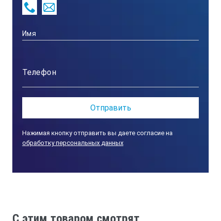
усилителях и повторителе напряжения на
операционном усилителе. Ток измерителя
пропорционален логарифму отношения измеряемого и
образцового сопротивлений и не зависит от
оперативного напряжения.
Технические характеристики
мегаомметров ЭС0210:
Параметр
Нажимая кнопку отправить вы даете согласие на
ЭС0210/1Г
обработку персональных данных
ЭС0210/2Г
ЭС0210/3Г
C этим товаром смотрят