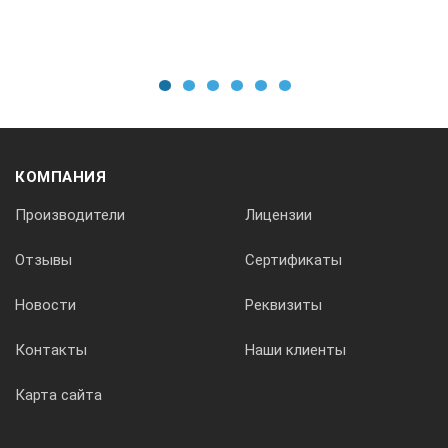
Автоматический разряд емкостного потенциала
1
2
3
4
5
6
*
*
КОМПАНИЯ
Производители
Лицензии
Функция сглаживания показаний в режиме измерения сопро
Отзывы
Сертификаты
*
Новости
Реквизиты
Контакты
Наши клиенты
Карта сайта
Частота