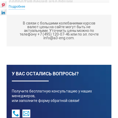
сопротивления изоляции
Подробнее
Гарантия на мегаомметр FLUKE 1577
:
36
месяцев.
В связи с большими колебаниями курсов
валют цены на сайте могут быть не
Мультиметры с функцией измерения сопротивления
актуальными.
Уточнить цены можно по
Fluke 1577
Fluke 1577
телефону +7 (495) 120-07-46 или по эл. почте
изоляции
. Новые модели
-
info@a3-eng.com.
комбинированные цифровые приборы,
представляющие собой измеритель сопротивления
изоляции и полнофункциональный мультиметр,
объединенные в компактный портативный инструмент.
Подобно другим приборам, производимым
Fluke
1577
компанией
, модели
- прочны, надежны,
У ВАС ОСТАЛИСЬ ВОПРОСЫ?
просты и удобны в применении. Если Вы обслуживаете
электромоторы, генераторы, кабели или
Fluke
распределительные устройства,
Получите бесплатную консультацию у наших
менеджеров,
1587/1577
- идеальный инструмент для решения
или заполните форму обратной связи!
Ваших профессиональных задач.
Мультиметр Fluke 1577 обладает