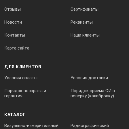
Отзывы
Сертификаты
ПЕРЕМЕННЫЙ ТОК
Новости
Реквизиты
Пределы измерений
Контакты
Наши клиенты
Карта сайта
200, 2000 мкА 20, 200 мА
ДЛЯ КЛИЕНТОВ
Погрешность
Условия оплаты
Условия доставки
Порядок возврата и
Порядок приема СИ в
± (1.8 % ± 8 е.м.р.)
гарантия
поверку (калибровку)
КАТАЛОГ
Макс. разрешение
Визуально-измерительный
Радиографический