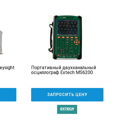
 50 % при 40°С (104°F)
ysight
Портативный двухканальный
Циф
осциллограф Extech MS6200
DSO
846
У
ЗАПРОСИТЬ ЦЕНУ
 дискретизация