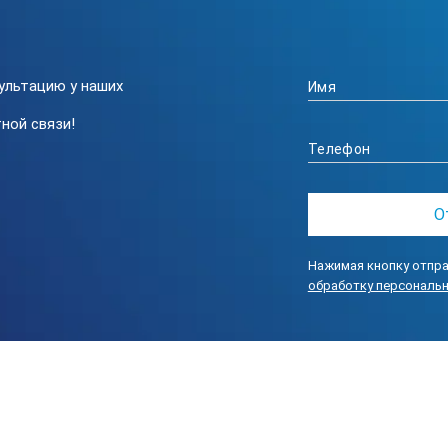
Срабатывает звуковой сигнал, если сопротивление ниже
Продолжительность > 1мс
ультацию у наших
ной связи!
Термопара К-типа
>10МОм (постоянное напряжение), >9МОм (переменное 
TRMS
50Гц – 100кГц
Нажимая кнопку отпра
обработку персональ
≤ 3 в диапазоне до 500В, со снижением линейности до ≤ 1
ЖК, 50000 отсчетов, подсветка и графическая шкала
20 измерений в секунду
5°C - 40 °C (41 °F - 104 °F)