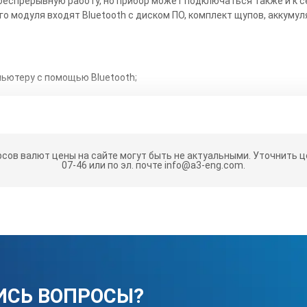
беспрерывную работу, но прибор может подключаться также и к се
модуля входят Bluetooth с диском ПО, комплект щупов, аккумуля
:
ьютеру с помощью Bluetooth;
пазона измерений с помощью курсоров;
умулятора, а также от сети при помощи адаптера;
ора с целью экономии заряда батарей;
рсов валют цены на сайте могут быть не актуальными.
Уточнить це
07-46 или по эл. почте info@a3-eng.com.
й с разрешением 320х240 пикселей.
ки:
Двойной пластик, водонепроницаемый
6,5 футов (2 метра)
ИСЬ ВОПРОСЫ?
Тестовый ток не более 0,9мА, постоянное напряжение от