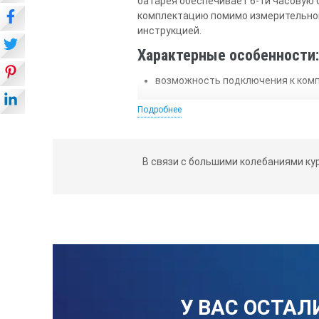
батарея обеспечивает 6-ти часовую 
комплектацию помимо измерительного 
инструкцией.
Характерные особенности
возможность подключения к комп
наличие режима ограничения диа
Подробнее
питание от литиево- ионного акк
автоматическое отключение приб
В связи с большими колебаниями ку
цветной широкоформатный диспле
Технические характеристи
Корпус
Удар (падение)
У ВАС ОСТАЛ
Контроль диодов