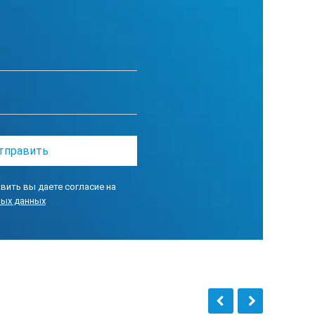
 25Ом (примерно), тестовый ток <0,35мА
напряжение)
вить вы даете согласие на
ных данных
,5 при 1000В