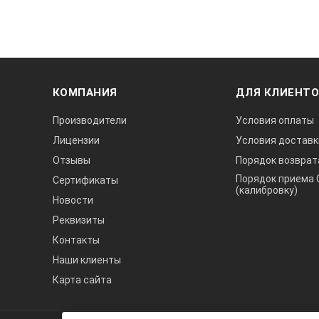
Разрешение
Длина записи
Хранение
КОМПАНИЯ
ДЛЯ КЛИЕНТ
Временная погрешность
Производители
Условия оплаты
FFT
Лицензии
Условия доставк
Отзывы
Порядок возврат
Скорость передачи данных по Bl
Порядок приема 
Сертификаты
(калибровку)
Новости
Ион-литиевый аккумулятор
Реквизиты
Напряжение постоянного тока
Контакты
Максимальное значение
Наши клиенты
Карта сайта
Максимальное разрешение
А3
Точность