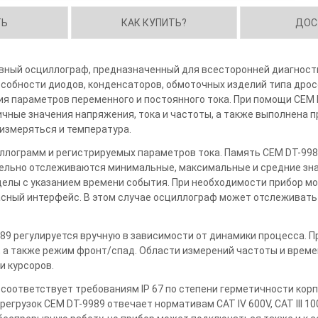
ТЬ
КАК КУПИТЬ?
ДОС
ивный осциллограф, предназначенный для всесторонней диагност
собности диодов, конденсаторов, обмоточных изделий типа дро
ия параметров переменного и постоянного тока. При помощи CEM 
чные значения напряжения, тока и частоты, а также выполнена 
измеряться и температура.
иллограмм и регистрируемых параметров тока. Память CEM DT-99
дельно отслеживаются минимальные, максимальные и средние зна
делы с указанием времени события. При необходимости прибор мо
сный интерфейс. В этом случае осциллограф может отслеживат
89 регулируется вручную в зависимости от динамики процесса. 
 а также режим фронт/спад. Области измерений частоты и време
и курсоров.
соответствует требованиям IP 67 по степени герметичности корп
егрузок CEM DT-9989 отвечает нормативам CAT IV 600V, CAT III 1