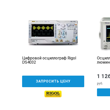
Температура хранения
Относительная влажность
Рабочая высота
Быстродействие
Полоса пропускания
OL
Цифровой осциллограф Rigol
Осцил
DS4032
люмин
Вход
1 12
Коэффициент затухания
ЗАПРОСИТЬ ЦЕНУ
руб.
Режим дискретизации
Частота дискретизации