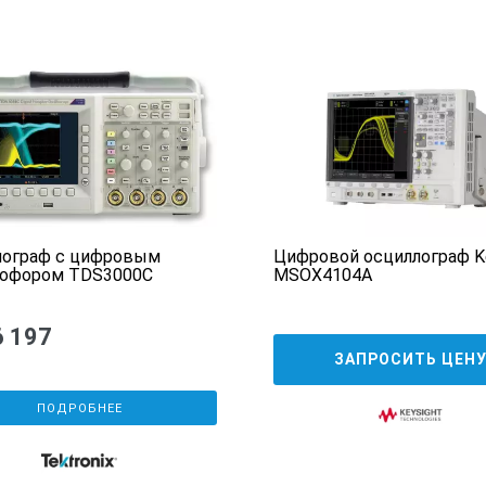
-20 °C - 60 °C (-4 °F - 140 °F)
Не более 80% при 31°С (87°F) со снижением линейности до
максимум 7000 футов (не более 2000 м)
15-50 V/S
10МГц
лограф с цифровым
Цифровой осциллограф Ke
офором TDS3000C
MSOX4104A
Парный, АС, DC
6 197
1Х
ЗАПРОСИТЬ ЦЕН
Дискретизация в режиме реального времени, случайная
ПОДРОБНЕЕ
50 MSa/s – 500pts