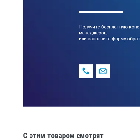
Контроль на обрыв
Пиковое значение
Получите бесплатную конс
менеджеров,
Датчик температуры
или заполните форму обрат
Входное сопротивление
Метод измерения
Диапазон частот
Крест-фактор нагрузки
Экран
Быстродействие
C этим товаром смотрят
Рабочая температура