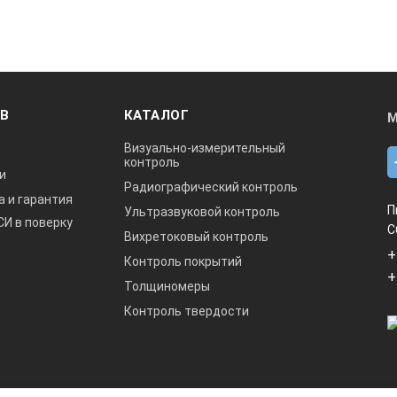
8 бит
3К/10 стр.
10 схем
ОВ
КАТАЛОГ
М
±5с/24 часа
Визуально-измерительный
контроль
4-256 точек
и
Радиографический контроль
а и гарантия
П
uetooth
Ультразвуковой контроль
9600 бод
СИ в поверку
С
Вихретоковый контроль
8,4В 2300мАч
+
Контроль покрытий
+
Толщиномеры
Контроль твердости
1000 В
1 мкВ