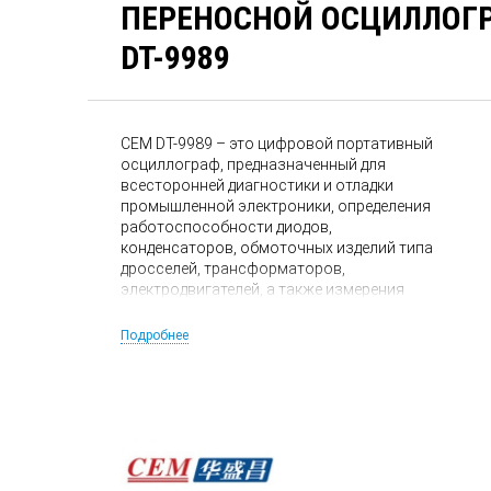
ПЕРЕНОСНОЙ ОСЦИЛЛОГ
DT-9989
CEM DT-9989 – это цифровой портативный
осциллограф, предназначенный для
всесторонней диагностики и отладки
промышленной электроники, определения
работоспособности диодов,
конденсаторов, обмоточных изделий типа
дросселей, трансформаторов,
электродвигателей, а также измерения
параметров переменного и постоянного
тока.
Подробнее