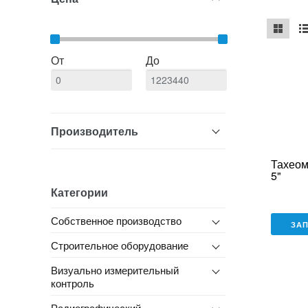
mse2_ch
ms
От
До
Производитель
Тахеом
5"
Категории
Собственное производство
ЗА
Строительное оборудование
Визуально измерительный
контроль
Радиографический