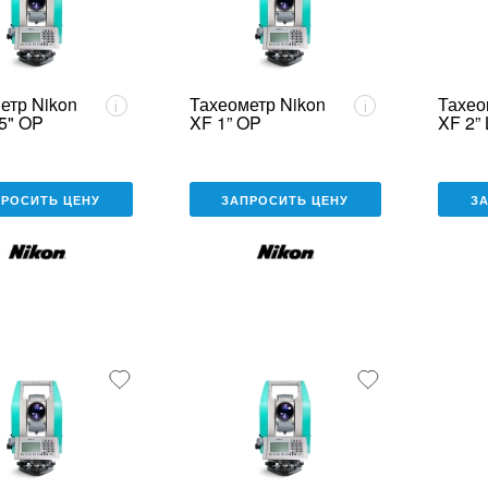
етр Nikon
Тахеометр Nikon
Тахео
i
i
5" OP
XF 1” OP
XF 2”
ПРОСИТЬ ЦЕНУ
ЗАПРОСИТЬ ЦЕНУ
З