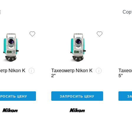
Сор
unk_default
e2_chunk_alternate
етр Nikon K
Тахеометр Nikon K
Тахео
i
i
2"
5"
ПРОСИТЬ ЦЕНУ
ЗАПРОСИТЬ ЦЕНУ
З