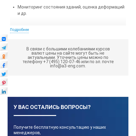
Мониторинг состояния зданий, оценка деформаций
и др.
Модель “А”
Подробнее
Главная особенность Leica TS16 A R500 (1") 917454 -
технология ATRplus. Это решение применяется для
В связи с большими колебаниями курсов
автоматического наведения и отслеживания целей (в
валют цены на сайте могут быть не
актуальными.
Уточнить цены можно по
т.ч. движущихся и установленных на строительной
телефону +7 (495) 120-07-46 или по эл. почте
технике) на расстояниях до 1500 м.
info@a3-eng.com.
ATRplus минимизирует влияние различных помех -
переотражения сигнала, дождя, ярких источников
света и др. - на качество работы. Более того, прибор
самостоятельно распознает ложные цели и исключает
их во время последующего сканирования.
У ВАС ОСТАЛИСЬ ВОПРОСЫ?
В основе технологии лежат такие факторы, как
динамическая настройка экспозиции, передовые
алгоритмы регистрации и идентификация световых
Получите бесплатную консультацию у наших
пятен. ATRplus помогает автоматизировать процесс
менеджеров,