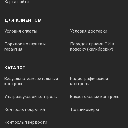
точный режим
Карта сайта
Нет данных
быстрый режим
Нет данных
ДЛЯ КЛИЕНТОВ
Условия оплаты
Условия доставки
режим слежения
Нет данных
Порядок возврата и
Порядок приема СИ в
гарантия
поверку (калибровку)
Центрирование
тип центрира
Лазерный
КАТАЛОГ
точность
1.5 мм на 1.5 м
Визуально-измерительный
Радиографический
контроль
контроль
Створоуказатель
есть
Ультразвуковой контроль
Вихретоковый контроль
Контроль покрытий
Толщиномеры
Целеуказатель
есть
Контроль твердости
Компенсатор