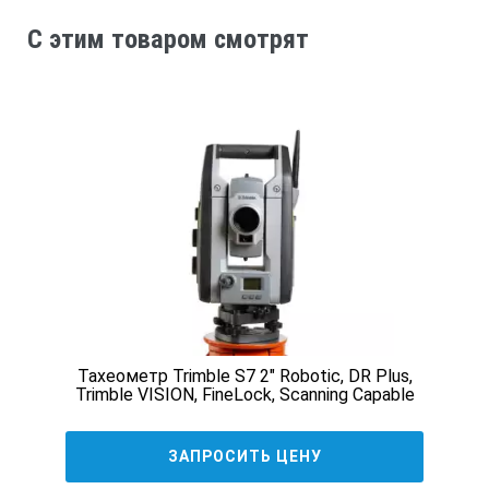
деятельности организации.
C этим товаром смотрят
Опция LOC8
Программная лицензия LOC8 предоставляет
дополнительную защиту для дорогостоящего
оборудования различными способами:
установка пароля для предотвращения
несанкционированного доступа;
удаленная блокировка прибора через мобильное
приложение или веб-интерфейс;
отслеживание местоположения;
уведомления о выходе устройства за пределы
установленной рабочей зоны и др.
Тахеометр Trimble S7 2" Robotic, DR Plus,
Trimble VISION, FineLock, Scanning Capable
Leica TS16 A R5
Точность измерения углов
1"
ЗАПРОСИТЬ ЦЕНУ