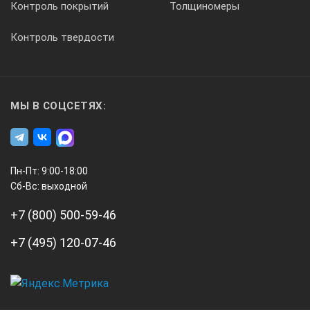
Контроль покрытий
Толщиномеры
min расстояние фокусировки
1,7 м
Контроль твердости
Питание
время работы без подзарядки батареи
5-8 ч
МЫ В СОЦСЕТЯХ:
время зарядки
2.5 - 3.5 ч
Управление
Пн-Пт: 9:00-18:00
Сб-Вс: выходной
клавиатура
37 клавиш, бук
+7 (800) 500-59-46
дисплей
Цветной сенсор
+7 (495) 120-07-46
Интерфейсы
внешний накопитель
USB
А3