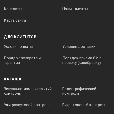
Контакты
Наши клиенты
точность
1.5 мм на 1.5 м
Карта сайта
Створоуказатель
есть
ДЛЯ КЛИЕНТОВ
Целеуказатель
есть
Условия оплаты
Условия доставки
Компенсатор
Порядок возврата и
Порядок приема СИ в
тип
Двухосевой
гарантия
поверку (калибровку)
диапазон работы
4′
КАТАЛОГ
Зрительная труба
Визуально-измерительный
Радиографический
контроль
контроль
увеличение
30 крат
Ультразвуковой контроль
Вихретоковый контроль
подсветка сетки нитей
Есть