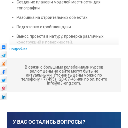
Создание планов и моделей местности для
топографии.
Разбивка на строительных объектах.
Подготовка стройплощадки.
Вынос проекта в натуру, проверка различных
конструкций и поверхностей.
Подробнее
Топографические изыскания с параллельными
вычислениями и сбором геоданных.
В связи с большими колебаниями курсов
Возможности моторизованной
валют цены на сайте могут быть не
актуальными.
Уточнить цены можно по
телефону +7 (495) 120-07-46 или по эл. почте
модификации
info@a3-eng.com.
В процессе проведения разбивки или выноса проекта в
натуру с Leica TS16 M R1000 (2") 917460, оборудованным
сервоприводами, можно автоматически задать створ
выбрав точку из заранее загруженного каталога
координат.
У ВАС ОСТАЛИСЬ ВОПРОСЫ?
При необходимости электронный тахеометр можно