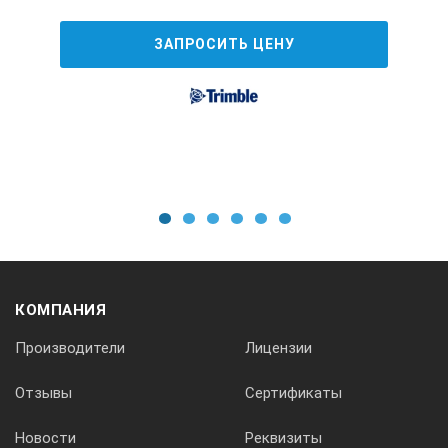
без отражателя
2 мм + 2 ррm
ЗАПРОСИТЬ ЦЕНУ
на призму
1 мм + 1.5 ppm
на отражающую пленку
Нет данных
Интервал измерения расстояний
точный режим
Нет данных
1
2
3
4
5
6
быстрый режим
Нет данных
КОМПАНИЯ
режим слежения
Нет данных
Производители
Лицензии
Центрирование
Отзывы
Сертификаты
тип центрира
Лазерный
Новости
Реквизиты