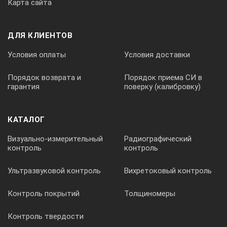
Карта сайта
точность
1.5 мм на 1.5 м
ДЛЯ КЛИЕНТОВ
Условия оплаты
Условия доставки
Створоуказатель
есть
Порядок возврата и
Порядок приема СИ в
гарантия
поверку (калибровку)
Целеуказатель
есть
Компенсатор
КАТАЛОГ
тип
Двухосевой
Визуально-измерительный
Радиографический
контроль
контроль
диапазон работы
4′
Ультразвуковой контроль
Вихретоковый контроль
Зрительная труба
Контроль покрытий
Толщиномеры
увеличение
30 крат
Контроль твердости