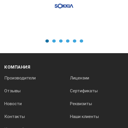
Точность измерения расстояний
без отражателя
2 мм + 2 ppm до 
на призму
0.6 мм + 1 ppm
на отражающую пленку
1
2
3
4
5
6
Нет данных
Интервал измерения расстояний
КОМПАНИЯ
точный режим
3 - 6 с
Производители
Лицензии
быстрый режим
2.4 с
Отзывы
Сертификаты
режим слежения
Новости
Реквизиты
Нет данных
Контакты
Наши клиенты
Центрирование
тип центрира
Лазерный