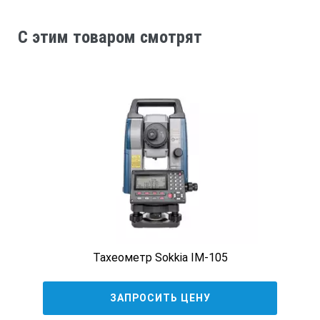
SmartStation. С помощью подключенного приемника, вы
сможете быстро выносить опорные точки и высоты.
C этим товаром смотрят
Корпус
выполнен из ударопрочного пластика и
соответствует международному стандарту IP65.
Благодаря этому, с прибором можно работать во время
дождя и на строительной площадке.
Leica TS60 I (0.5
Точность измерения углов
0.5"
Дальность измерения расстояний
без отражателя
1000 м
на одну призму
3500 / 10000 м 
Тахеометр Sokkia IM-105
на отражающую пленку
Нет данных
ЗАПРОСИТЬ ЦЕНУ