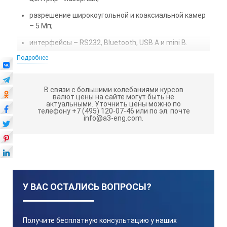
разрешение широкоугольной и коаксиальной камер
– 5 Мп;
интерфейсы – RS232, Bluetooth, USB A и mini B.
Подробнее
Автоматизация процесса.
Тахеометр Leica
TS60 I 0,5" оснащен бесшумным и скоростным
В связи с большими колебаниями курсов
пьезоприводом. Когда отражатель расположен в зоне
валют цены на сайте могут быть не
видимости камеры прибора, он автоматически
актуальными.
Уточнить цены можно по
телефону +7 (495) 120-07-46 или по эл. почте
наводится на призму, которая может находиться на
info@a3-eng.com.
расстоянии до 1,5 км. Благодаря этому, вы можете
работать на объектах большой площади без
помощника.
Технология ATRplus
обеспечивает точность
автоматического наведения на отражатель. Благодаря
У ВАС ОСТАЛИСЬ ВОПРОСЫ?
этой функции, тахеометр автоматически наводится на
отражатель, игнорируя такие ложные цели, как
светоотражающая одежда или яркие осветительные
приборы.
Получите бесплатную консультацию у наших