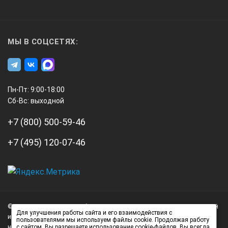
МЫ В СОЦСЕТЯХ:
Пн-Пт: 9:00-18:00
Сб-Вс: выходной
+7 (800) 500-59-46
+7 (495) 120-07-46
А3
Инжиниринг
© 2026 А3 Инжиниринг Обращаем Ваше внимание на то, что данный
Нагорный
Для улучшения работы сайта и его взаимодействия с
интернет-сайт носит исключительно информационный характер и
пользователями мы используем файлы cookie. Продолжая работу
проезд
ни при каких условиях не является публичной офертой,
с сайтом, Вы разрешаете использование cookie-файлов. Вы всегда