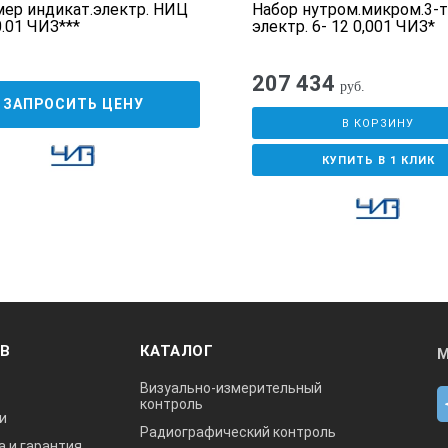
ер индикат.электр. НИЦ
Набор нутром.микром.3-т
0.01 ЧИЗ***
электр. 6- 12 0,001 ЧИЗ*
207 434
руб.
ЗАПРОСИТЬ ЦЕНУ
В КОРЗИНУ
КУПИТЬ В 1 КЛИК
ОВ
КАТАЛОГ
М
Визуально-измерительный
контроль
и
Радиографический контроль
а и гарантия