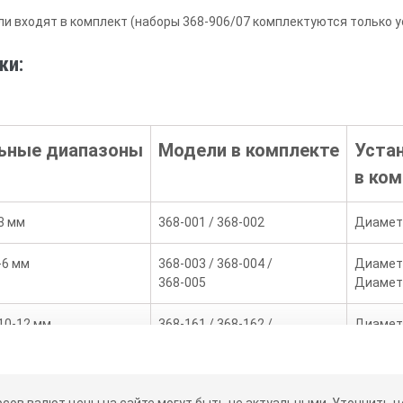
и входят в комплект (наборы 368-906/07 ком­плектуются только 
ки:
ьные диапазоны
Модели в комплекте
Уста
в ко
-3 мм
368-001 / 368-002
Диаметр
5-6 мм
368-003 / 368-004 /
Диаметр
368-005
Диаметр
 10-12 мм
368-161 / 368-162 /
Диаметр
368-163
Диаметр
-20 мм
368-164 / 368-165
Диаметр
рсов валют цены на сайте могут быть не актуальными.
Уточнить це