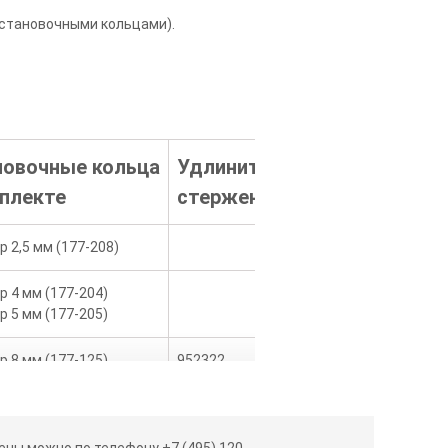
установочными кольцами).
новочные кольца
Удлини­тельный
Масса
мплекте
стержень
[г]
 2,5 мм (177-208)
310
 4 мм (177-204)
505
 5 мм (177-205)
 8 мм (177-125)
952322
180
 10 мм (177-126)
 16 мм (177-177)
952621
280
ны можно по телефону +7 (495) 120-