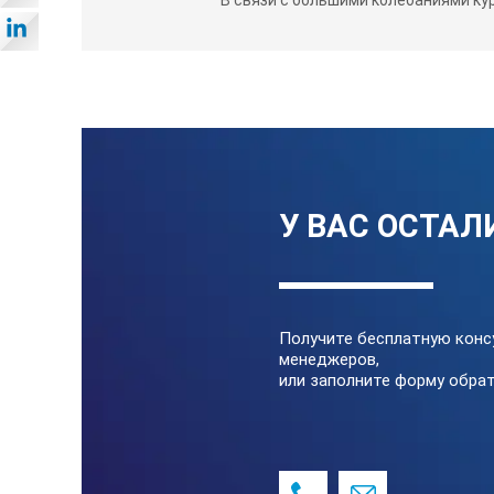
368-913
20-50
20-25, 25-
40-50 мм
368-914
50-100
50-63, 62-
87-100 м
368-915
100-200
100-125, 
150-175, 
У ВАС ОСТАЛ
Погрешность
Получите бесплатную конс
менеджеров,
или заполните форму обрат
Шкала