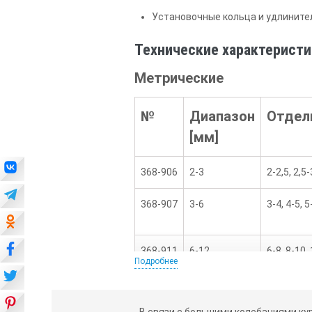
Установочные кольца и удлинител
Технические характеристи
Метрические
№
Диапазон
Отдел
[мм]
368-906
2-3
2-2,5, 2,5
368-907
3-6
3-4, 4-5, 
368-911
6-12
6-8, 8-10,
Подробнее
368-912
12-20
12-16, 16
В связи с большими колебаниями ку