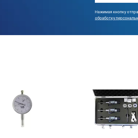
0,001 мм, 0,005 мм (модели более 12 мм)
Нажимая кнопку отпра
обработку персональ
2-6 мм 2-точечный
6-300 мм 3-точечный