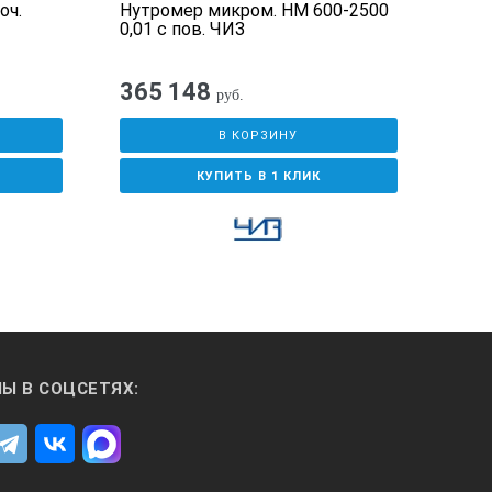
оч.
Нутромер микром. НМ 600-2500
Бюд
0,01 с пов. ЧИЗ
нутр
365 148
руб.
В КОРЗИНУ
КУПИТЬ В 1 КЛИК
Ы В СОЦСЕТЯХ: