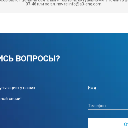
07-46 или по эл. почте info@a3-eng.com.
30, 30-40,
368-166 / 368-167 /
Диаметр
368-168 / 368-169
Диаметр
75, 75-88,
368-170 / 368-171 /
Диаметр
м
368-172 / 368-173
Диаметр
125-150,
368-174 / 368-175 /
Диаметр
175-200 мм
368-176 / 368-177
Диаметр
ИСЬ ВОПРОСЫ?
2-20 мм: 2 мкм
ультацию у наших
20-100 мм: 3 мкм
100-300 мм: 5 мкм
ной связи!
Барабан и стебель с матовым хромовым покрытием,
До 12 мм: Диаметр 17 мм
Более 12 мм: Диаметр 23 мм