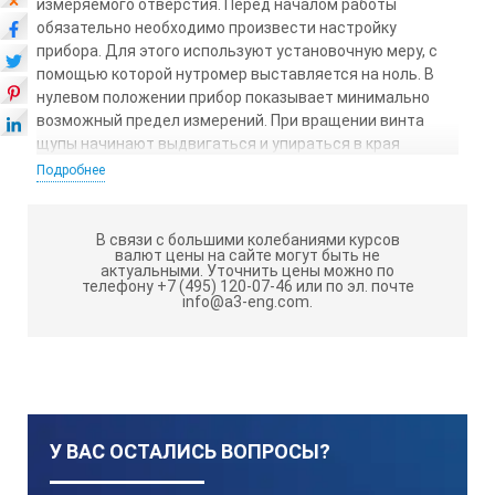
измеряемого отверстия. Перед началом работы
обязательно необходимо произвести настройку
прибора. Для этого используют установочную меру, с
помощью которой нутромер выставляется на ноль. В
нулевом положении прибор показывает минимально
возможный предел измерений. При вращении винта
щупы начинают выдвигаться и упираться в края
отверстия. Цифровой микрометрический нутромер
Подробнее
оснащен электронным считывающим устройством и
кнопочным блоком. Наличие экрана помогает
считывать показания, что упрощает и ускоряет
В связи с большими колебаниями курсов
валют цены на сайте могут быть не
процесс измерения. Для удобства хранения прибор
актуальными.
Уточнить цены можно по
поставляется в кейсе. В этой комплектации не
телефону +7 (495) 120-07-46 или по эл. почте
info@a3-eng.com.
предусмотрены установочные кольца. Диапазон
150- 250 мм
измерений этой модели
. Цена
0.001 мм
деления
.
У ВАС ОСТАЛИСЬ ВОПРОСЫ?