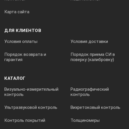
Карта сайта
0,225
ДЛЯ КЛИЕНТОВ
Условия оплаты
Условия доставки
*Технические характеристики и комплект поставки
оборудования могут быть изменены производителем
Порядок возврата и
Порядок приема СИ в
без предварительного уведомления.
гарантия
поверку (калибровку)
КАТАЛОГ
Визуально-измерительный
Радиографический
контроль
контроль
Ультразвуковой контроль
Вихретоковый контроль
Контроль покрытий
Толщиномеры