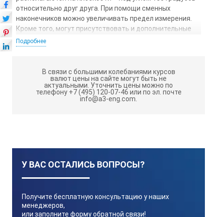
относительно друг друга. При помощи сменных
наконечников можно увеличивать предел измерения.
Кроме того, могут присутствовать и дополнительные
механизмы для центрирования измерительной линии и
Подробнее
передачи на специальное устройство вычисления
передвижений наконечников.
В связи с большими колебаниями курсов
Существуют различные виды нутромеров, или, как их
валют цены на сайте могут быть не
еще называют, штихмасов, однако какой-либо
актуальными.
Уточнить цены можно по
телефону +7 (495) 120-07-46 или по эл. почте
систематизированной классификации этих устройств в
info@a3-eng.com.
литературе не имеется.
По способу измерения выделяют нутромеры:
микрометрические, с абсолютным методом
измерения,
У ВАС ОСТАЛИСЬ ВОПРОСЫ?
индикаторные, с относительным методом
измерения.
Также при выборе данного прибора учитываются и
Получите бесплатную консультацию у наших
менеджеров,
такие характеристики как конструкция, тип передачи,
или заполните форму обратной связи!
вид контакта с поверхностью измерения. В последние