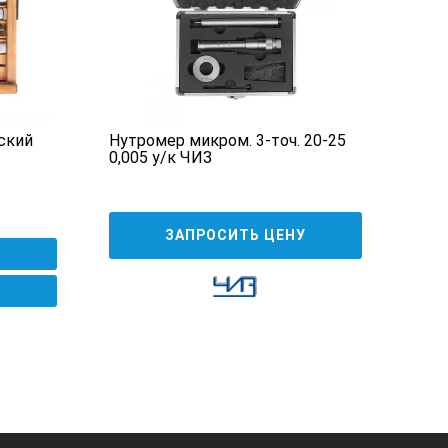
ский
Нутромер микром. 3-точ. 20-25
Мех
0,005 у/к ЧИЗ
оча
6 9
ЗАПРОСИТЬ ЦЕНУ