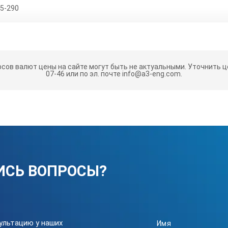
,5-290
5-160
рсов валют цены на сайте могут быть не актуальными.
Уточнить це
5-290
07-46 или по эл. почте info@a3-eng.com.
60-510
60-800
ИСЬ ВОПРОСЫ?
лект поставки оборудования могут быть изменены производител
ультацию у наших