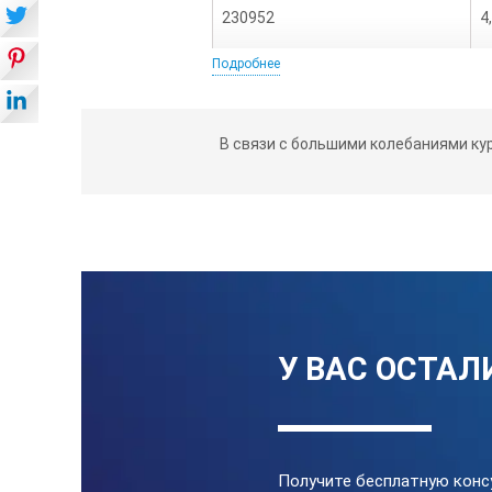
230952
4
Подробнее
230953
3
В связи с большими колебаниями ку
230954
3
230955
1
230956
1
У ВАС ОСТАЛ
*Технические характеристики и комп
уведомления.
Получите бесплатную конс