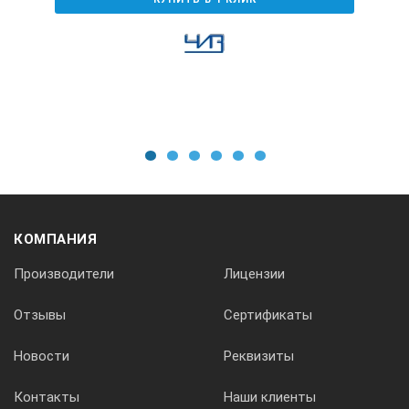
Предел измерения мм/дюйм
Цена деления мм/дюйм
1
2
3
4
5
6
Повторяемость показаний ±мкм
КОМПАНИЯ
Макс ошибка ±мкм
Производители
Лицензии
Отзывы
Сертификаты
Размер мостика мм
Новости
Реквизиты
Наконечник мм
Контакты
Наши клиенты