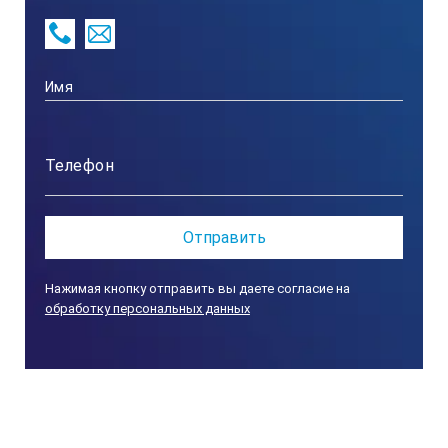
так и цифровым отсчетом (ШГЦ).
Для автоматизации измерений в современных
приборах может быть использована электроника,
позволяющая выводить данные измерений
непосредственно в компьютер или на печатающее
устройство. В некоторых устройствах используются
протоколы передачи данных Opto RS 232 и RS 232.
Типоразмеры штангенглубиномеров обычно
охватывают диапазон измерений не более 630 мм, но
мы можем поставить эти приборы с диапазоном до
1000 мм.
Нажимая кнопку отправить вы даете согласие на
Особенности
обработку персональных данных
:
Штангенглубиномеры с водо-пылезащитой IP67 от
150х0,01 мм до 300х0,01 мм с крючкообразным
наконечником 21х5 мм
Нержавеющее, закаленное исполнение cо
стопорным винтом