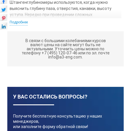
Штангенглубиномеры используются, когда нужно
выяснить глубину паза, отверстия, канавки, высоту
уступа. Нередко при проведении сложных
измерительных работ необходимо вычислить
Подробнее
действительную величину объекта, и погрешности
выше разрешенного предела при этом недопустимы.
Именно для этих целей и применяются подобные
В связи с большими колебаниями курсов
валют цены на сайте могут быть не
вычислительные инструменты.
актуальными.
Уточнить цены можно по
телефону +7 (495) 120-07-46 или по эл. почте
Штангенглубиномер можно представить как
info@a3-eng.com.
масштабную линейку, снабженную специальным
движком для совмещения с одним концом измеряемого
размера. Рабочими (мерительными) поверхностями
являются нижняя поверхность рамки и торцевая
поверхность штанги. Для измерения сложных
поверхностей штанга может иметь различные виды
У ВАС ОСТАЛИСЬ ВОПРОСЫ?
наконечников и колков. В каталоге в описании и на
рисунках приведены наиболее используемые схемы
измерений с помощью различных форм наконечников.
Получите бесплатную консультацию у наших
Штанги изготавливаются
менеджеров,
или заполните форму обратной связи!
как с отчетом по нониусу (ШГ),