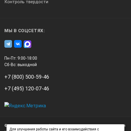
Контроль твердости
100
МЫ В СОЦСЕТЯХ:
21х5
0,19
Пн-Пт: 9:00-18:00
Сб-Вс: выходной
221402
+7 (800) 500-59-46
+7 (495) 120-07-46
200/8
А3
0,01/0,0005
Инжиниринг
© 2026 А3 Инжиниринг Обращаем Ваше внимание на то, что данный
Нагорный
Для улучшения работы сайта и его взаимодействия с