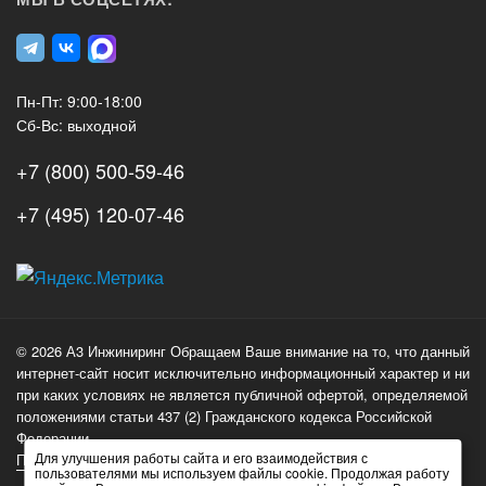
Пн-Пт: 9:00-18:00
Сб-Вс: выходной
+7 (800) 500-59-46
+7 (495) 120-07-46
А3
Инжиниринг
© 2026 А3 Инжиниринг Обращаем Ваше внимание на то, что данный
Нагорный
интернет-сайт носит исключительно информационный характер и ни
проезд
при каких условиях не является публичной офертой, определяемой
д.7
положениями статьи 437 (2) Гражданского кодекса Российской
стр.
Федерации.
Для улучшения работы сайта и его взаимодействия с
Политика обработки персональных данных
1
пользователями мы используем файлы cookie. Продолжая работу