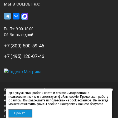
3707700028
МЫ В СОЦСЕТЯХ:
установочное кольцо
Пн-Пт: 9:00-18:00
Сб-Вс: выходной
2,8
+7 (800) 500-59-46
+7 (495) 120-07-46
3707700030
установочное кольцо
А3
Инжиниринг
© 2026 А3 Инжиниринг Обращаем Ваше внимание на то, что данный
Нагорный
Для улучшения работы сайта и его взаимодействия с
3
интернет-сайт носит исключительно информационный характер и
пользователями мы используем файлы cookie. Продолжая работу
проезд
ни при каких условиях не является публичной офертой,
с сайтом, Вы разрешаете использование cookie-файлов. Вы всегда
д.7
можете отключить файлы cookie в настройках Вашего браузера.
определяемой положениями статьи 437 (2) Гражданского кодекса
стр.
Российской Федерации.
3707700035
Принять
Политика обработки персональных данных
1