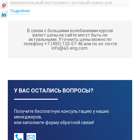
измерительный инструмент, который нужен для
проверки формы, размеров, взаиморасположения
Подробнее
поверхностей изделий, деталей, заготовок.
Калибры бывают двух видов:
В связи с большими колебаниями курсов
валют цены на сайте могут быть не
предельные (с проходной и непроходной
актуальными.
Уточнить цены можно по
сторонами) – для измерения конусных, шлицевых,
телефону +7 (495) 120-07-46 или по эл. почте
info@a3-eng.com.
цилиндрических, конусных поверхностей,
нормальные – ими проверяют сложные профили.
Особенности:
Калибр-кольцо установочное DIN 2250 С, DIN ISO
У ВАС ОСТАЛИСЬ ВОПРОСЫ?
286/1
Для ПР и НЕ колец требуется указание допуска
Получите бесплатную консультацию у наших
Сталь для калибров закаленная, шлифованная,
менеджеров,
доведенная
или заполните форму обратной связи!
Калибровочный сертификат (СС) по запросу