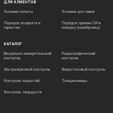
ДЛЯ КЛИЕНТОВ
3707700022
Условия оплаты
Условия доставки
Порядок возврата и
Порядок приема СИ в
установочное кольцо
гарантия
поверку (калибровку)
2,2
КАТАЛОГ
Визуально-измерительный
Радиографический
контроль
контроль
3707700025
Ультразвуковой контроль
Вихретоковый контроль
установочное кольцо
Контроль покрытий
Толщиномеры
Контроль твердости
2,5