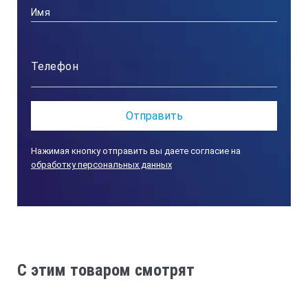
> 100
0,21
*Технические характеристики и комплект поставки
оборудования могут быть изменены производителем
Нажимая кнопку отправить вы даете согласие на
без предварительного уведомления.
обработку персональных данных
C этим товаром смотрят