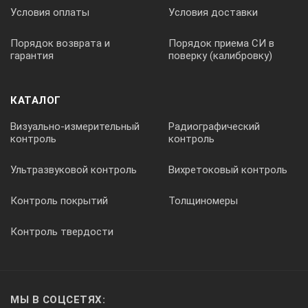
Условия оплаты
Условия доставки
9,4
Порядок возврата и
Порядок приема СИ в
гарантия
поверку (калибровку)
167-109
225
КАТАЛОГ
Визуально-измерительный
Радиографический
±5,5
контроль
контроль
Ультразвуковой контроль
Вихретоковый контроль
9,4
Контроль покрытий
Толщиномеры
167-110
Контроль твердости
250
МЫ В СОЦСЕТЯХ:
±6