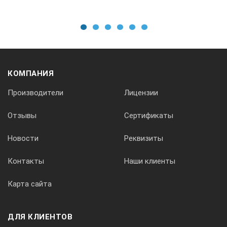
167-107
1
2
3
4
5
6
175
КОМПАНИЯ
±4,5
Производители
Лицензии
Отзывы
Сертификаты
7,9
Новости
Реквизиты
167-108
Контакты
Наши клиенты
200
Карта сайта
±5
ДЛЯ КЛИЕНТОВ