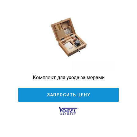
167-105
125
±3,5
7,9
Комплект для ухода за мерами
167-106
ЗАПРОСИТЬ ЦЕНУ
150
±4
7,9