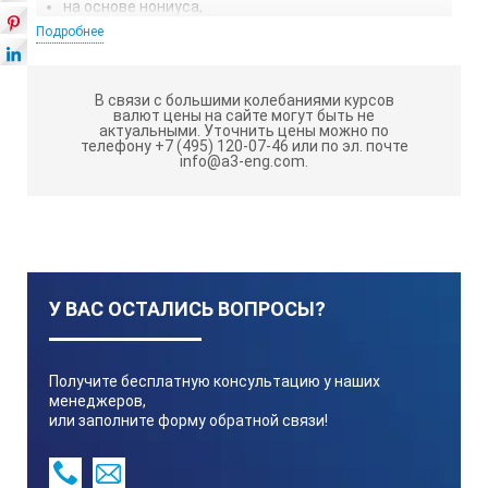
на основе нониуса,
Подробнее
в электронном виде.
В последнее время наиболее популярны универсальные
В связи с большими колебаниями курсов
цифровые угломеры, которые очень удобны в
валют цены на сайте могут быть не
актуальными.
Уточнить цены можно по
эксплуатации, обладают рядом дополнительных
телефону +7 (495) 120-07-46 или по эл. почте
возможностей и выдают высокоточные показания с
info@a3-eng.com.
минимальной погрешностью. Выбирая электронный
угломер, следует обращать внимание на ряд
параметров:
диапазон измерения,
допустимая погрешность,
У ВАС ОСТАЛИСЬ ВОПРОСЫ?
наличие, количество и размер ЖК-индикаторов,
тип акустического сигнала (при обнаружении угла),
Получите бесплатную консультацию у наших
менеджеров,
возможность установки аппарата на штатив,
или заполните форму обратной связи!
набор функций и аксессуаров,
наличие паспорта и гарантии на прибор.