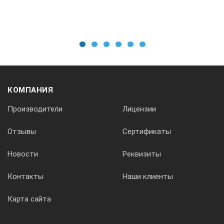
0-180
1
2
3
4
5
6
0,085
КОМПАНИЯ
плоский
Производители
Лицензии
Отзывы
Сертификаты
150
Новости
Реквизиты
120
Контакты
Наши клиенты
Карта сайта
0-181