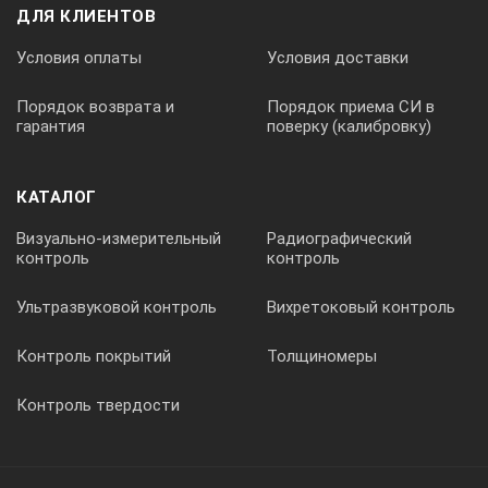
ДЛЯ КЛИЕНТОВ
0,125
Условия оплаты
Условия доставки
Порядок возврата и
Порядок приема СИ в
плоский
гарантия
поверку (калибровку)
200
КАТАЛОГ
Визуально-измерительный
Радиографический
контроль
контроль
150
Ультразвуковой контроль
Вихретоковый контроль
0-182
Контроль покрытий
Толщиномеры
Контроль твердости
0,18