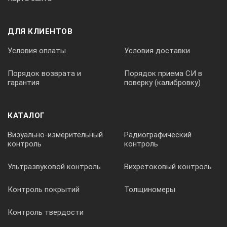
280
ДЛЯ КЛИЕНТОВ
Условия оплаты
Условия доставки
0,73
Порядок возврата и
Порядок приема СИ в
гарантия
поверку (калибровку)
312536
КАТАЛОГ
400x250
Визуально-измерительный
Радиографический
контроль
контроль
Ультразвуковой контроль
Вихретоковый контроль
380
Контроль покрытий
Толщиномеры
2,4
Контроль твердости