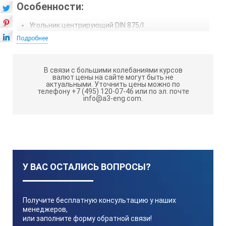
Особенности:
Угольник центрирующий DIN 875/I
Подробнее
Для разметки и центрирования дисков и валов
Специальное стальное хромированное исполнение
В связи с большими колебаниями курсов
Шкала матово хромированная с мм делениями
валют цены на сайте могут быть не
актуальными.
Уточнить цены можно по
телефону +7 (495) 120-07-46 или по эл. почте
Технические характеристики:
info@a3-eng.com.
Арт. №
Размер мм
У ВАС ОСТАЛИСЬ ВОПРОСЫ?
Получите бесплатную консультацию у наших
Для валов мм
менеджеров,
или заполните форму обратной связи!