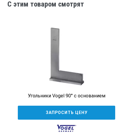
C этим товаром смотрят
150x130
190
0,45
312533
200x150
Угольники Vogel 90° с основанием
220
ЗАПРОСИТЬ ЦЕНУ
0,58